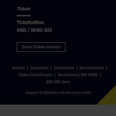
hier
Navigation
öffnen,
sie
Tickets
öffnen,
dann
hier
dann
klicken
Tickethotline:
klicken
sie
0621 / 18190-333
sie
hier
hier
Online Tickets bestellen
Kontakt
Impressum
Datenschutz
Barrierefreiheit
Cookie-Einstellungen
Hausordnung SNP DOME
AGB SNP dome
Copyright © 2026 Rhein-Neckar Löwen GmbH