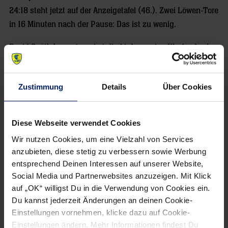
24:18 steht jetzt auf der Anzeigetafel (46.). Zwei Löwen-Tore
in 16 Minuten nach der Pause: Das ist zu wenig.
David Späth kommt, pariert direkt den ersten Wurf auf seine
Kiste. Immerhin ein bisschen Hoffnung. Zecher nimmt sie
wieder mit seiner 16. Glanztat, nähert sich damit der 50-
Zustimmung
Details
Über Cookies
Prozent-Marke. Andreas Holst hat Pech, trifft Holz (24:18,
48.). Nach dem nächsten Ballverlust trifft Zerbe ins leere
Tor (25:18, 50.). Die Partie ist entschieden, der Rest nur
Diese Webseite verwendet Cookies
noch Zahlenspielerei. Diese Niederlage zeigt, wie viel die
Wir nutzen Cookies, um eine Vielzahl von Services
Löwen in den nächsten Wochen an sich zu arbeiten haben.
anzubieten, diese stetig zu verbessern sowie Werbung
Es ist ein großer Berg, den diese Mannschaft besteigen
entsprechend Deinen Interessen auf unserer Website,
muss.
Social Media und Partnerwebsites anzuzeigen. Mit Klick
auf „OK“ willigst Du in die Verwendung von Cookies ein.
TBV Lemgo Lippe – Rhein-Neckar Löwen 33:25 (15:16)
Du kannst jederzeit Änderungen an deinen Cookie-
Einstellungen vornehmen, klicke dazu auf Cookie-
Lemgo: Zecher (16 Paraden), Kastelic – Hutecek (4),
Einstellungen ändern. Mehr Informationen findest Du