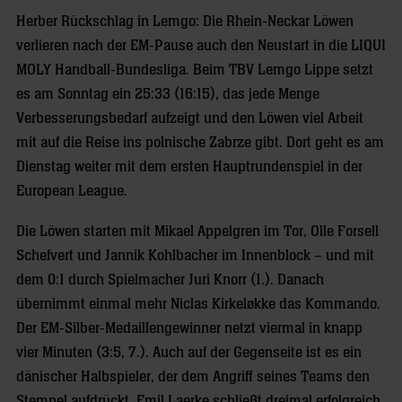
Herber Rückschlag in Lemgo: Die Rhein-Neckar Löwen
verlieren nach der EM-Pause auch den Neustart in die LIQUI
MOLY Handball-Bundesliga. Beim TBV Lemgo Lippe setzt
es am Sonntag ein 25:33 (16:15), das jede Menge
Verbesserungsbedarf aufzeigt und den Löwen viel Arbeit
mit auf die Reise ins polnische Zabrze gibt. Dort geht es am
Dienstag weiter mit dem ersten Hauptrundenspiel in der
European League.
Die Löwen starten mit Mikael Appelgren im Tor, Olle Forsell
Schefvert und Jannik Kohlbacher im Innenblock – und mit
dem 0:1 durch Spielmacher Juri Knorr (1.). Danach
übernimmt einmal mehr Niclas Kirkeløkke das Kommando.
Der EM-Silber-Medaillengewinner netzt viermal in knapp
vier Minuten (3:5, 7.). Auch auf der Gegenseite ist es ein
dänischer Halbspieler, der dem Angriff seines Teams den
Stempel aufdrückt. Emil Laerke schließt dreimal erfolgreich