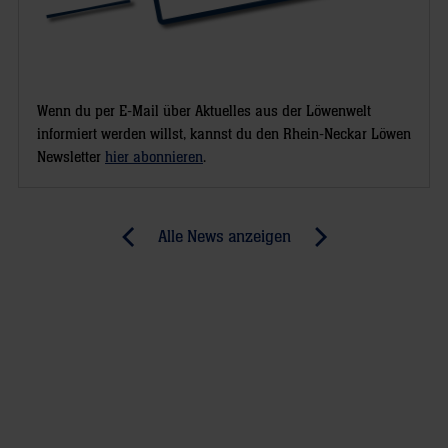
Wenn du per E-Mail über Aktuelles aus der Löwenwelt
informiert werden willst, kannst du den Rhein-Neckar Löwen
Newsletter
hier abonnieren
.
Post
Alle News anzeigen
previous
newst
navigation
News:
News:
Unter
Kampf
Zugzwang
um
die
European-
League-