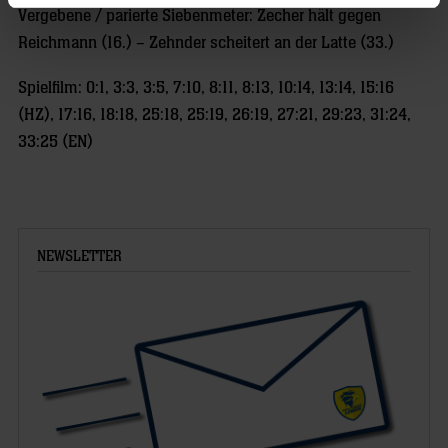
Vergebene / parierte Siebenmeter: Zecher hält gegen
Reichmann (16.) – Zehnder scheitert an der Latte (33.)
Spielfilm: 0:1, 3:3, 3:5, 7:10, 8:11, 8:13, 10:14, 13:14, 15:16
(HZ), 17:16, 18:18, 25:18, 25:19, 26:19, 27:21, 29:23, 31:24,
33:25 (EN)
NEWSLETTER