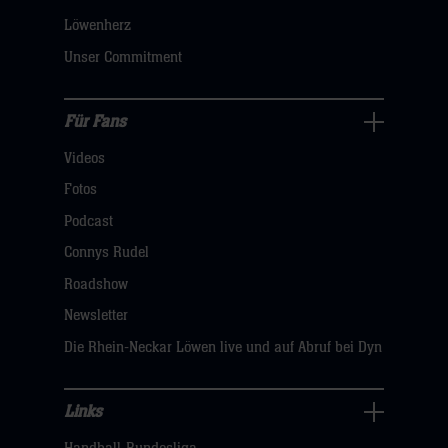
dann
Löwenherz
klicken
Unser Commitment
sie
hier
Für Fans
Für
Videos
Fans
Navigation
Fotos
öffnen,
Podcast
dann
Connys Rudel
klicken
Roadshow
sie
Newsletter
hier
Die Rhein-Neckar Löwen live und auf Abruf bei Dyn
Links
Links