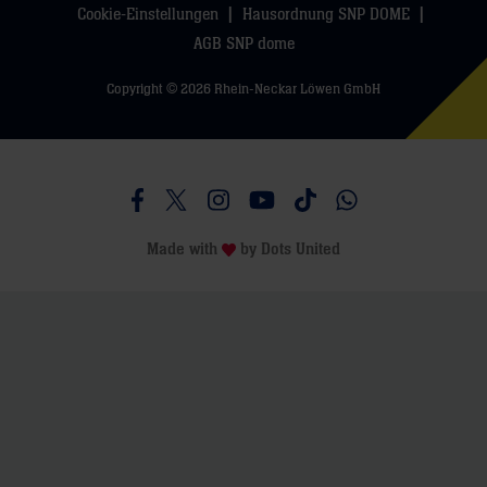
Cookie-Einstellungen
Hausordnung SNP DOME
AGB SNP dome
Copyright © 2026 Rhein-Neckar Löwen GmbH
Besucht uns auf Facebook
Besucht uns auf Twitter
Besucht uns auf Instagram
Besucht uns auf Youtube
Besucht uns auf TikTo
Besucht uns auf 
Made with
by
Dots United