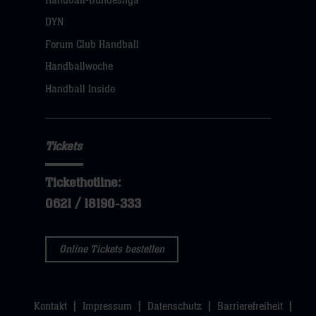
Handball-Bundesliga
Navigation
öffnen,
DYN
dann
Forum Club Handball
klicken
Handballwoche
sie
Handball Inside
hier
Tickets
Tickethotline:
0621 / 18190-333
Online Tickets bestellen
Kontakt
Impressum
Datenschutz
Barrierefreiheit