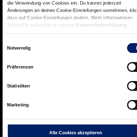
die Verwendung von Cookies ein. Du kannst jederzeit
Änderungen an deinen Cookie-Einstellungen vornehmen, kli
dazu auf Cookie-Einstellungen ändern. Mehr Informationen
Über uns
findest Du außerdem in unserer
Datenschutzerklärung
.
Über
Werte der Löwen
uns
Einwilligungsauswahl
Navigation
Historie
Notwendig
öffnen,
Jobs
dann
Aufsichtsrat
Präferenzen
klicken
Löwenherz
sie
Ansprechpartner*innen
hier
Statistiken
Business
Marketing
Pressecenter
Unsere Partner
Navigation
öffnen,
Werbemöglichkeiten
dann
Alle Cookies akzeptieren
VIP Dauerkarten