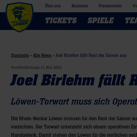
Über uns
Business
Pressecenter
Na
TICKETS
SPIELE
TE
Startseite
»
Alle News
»
Joel Birlehm fällt Rest der Saison aus
Veröffentlichung:
11. Mai 2023
Joel Birlehm fällt
Löwen-Torwart muss sich Opera
Die Rhein-Neckar Löwen müssen für den Rest der Saison auf
verzichten. Der Torwart unterzieht sich einem operativen Ei
Handgelenk. Damit stehen den Löwen für die restlichen sech