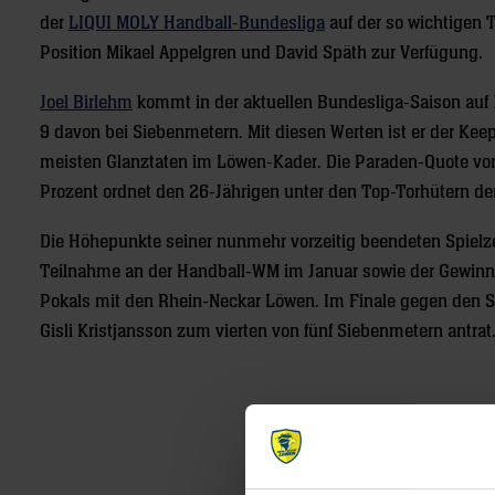
der
LIQUI MOLY Handball-Bundesliga
auf der so wichtigen T
Position Mikael Appelgren und David Späth zur Verfügung.
Joel Birlehm
kommt in der aktuellen Bundesliga-Saison auf 
9 davon bei Siebenmetern. Mit diesen Werten ist er der Kee
meisten Glanztaten im Löwen-Kader. Die Paraden-Quote vo
Prozent ordnet den 26-Jährigen unter den Top-Torhütern der
Die Höhepunkte seiner nunmehr vorzeitig beendeten Spielze
Teilnahme an der Handball-WM im Januar sowie der Gewin
Pokals mit den Rhein-Neckar Löwen. Im Finale gegen den S
Gisli Kristjansson zum vierten von fünf Siebenmetern antr
Post
navigation