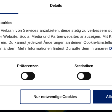
Schwere
„Das
Details
Gruppe
eine
für
Tor
Deutschland
mehr
Cookies
bei
machen“
 Vielzahl von Services anzubieten, diese stetig zu verbessern
der
r Website, Social Media und Partnerwebsites anzuzeigen. Mit Kli
ein. Du kannst jederzeit Änderungen an deinen Cookie-Einstell
Heim-
en ändern. Mehr Informationen findest Du außerdem in unserer
D
EM
Präferenzen
Statistiken
Nur notwendige Cookies
All