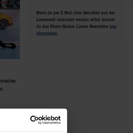
Wenn du per E-Mail über Aktuelles aus der
Löwenwelt informiert werden willst, kannst
du den Rhein-Neckar Löwen Newsletter
hier
abonnieren
.
elmacher
r.