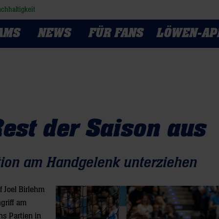
chhaltigkeit
AMS
NEWS
FÜR FANS
LÖWEN-AP
 Rest der Saison aus
tion am Handgelenk unterziehen
 Joel Birlehm
ngriff am
s Partien in