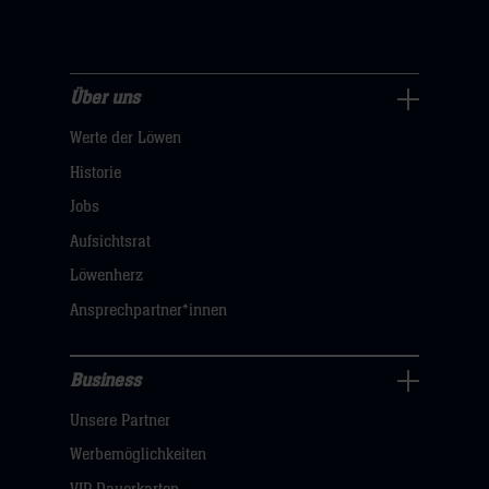
Über uns
Über
Werte der Löwen
uns
Navigation
Historie
öffnen,
Jobs
dann
Aufsichtsrat
klicken
Löwenherz
sie
Ansprechpartner*innen
hier
Business
Pressecenter
Unsere Partner
Navigation
öffnen,
Werbemöglichkeiten
dann