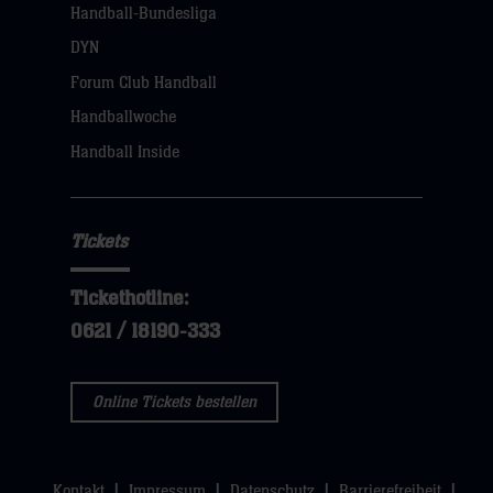
Handball-Bundesliga
Navigation
öffnen,
DYN
dann
Forum Club Handball
klicken
Handballwoche
sie
Handball Inside
hier
Tickets
Tickethotline:
0621 / 18190-333
Online Tickets bestellen
Kontakt
Impressum
Datenschutz
Barrierefreiheit