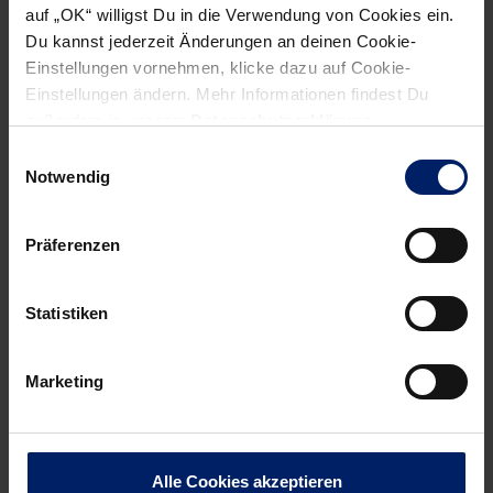
Wenn du per E-Mail über Aktuelles aus der Löwenwelt
auf „OK“ willigst Du in die Verwendung von Cookies ein.
informiert werden willst, kannst du den Rhein-Neckar Löwen
Du kannst jederzeit Änderungen an deinen Cookie-
Newsletter
hier abonnieren
.
Einstellungen vornehmen, klicke dazu auf Cookie-
Einstellungen ändern. Mehr Informationen findest Du
außerdem in unserer
Datenschutzerklärung
.
Post
Alle News anzeigen
Einwilligungsauswahl
previous
newst
Notwendig
navigation
News:
News:
„Niemand
Mit
Präferenzen
rechnet
frischem
mit
Mut
Statistiken
uns“
nach
Montpellier
Marketing
Alle Cookies akzeptieren