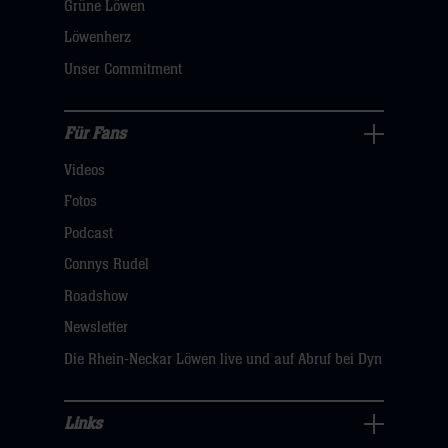
öffnen,
Grüne Löwen
dann
Löwenherz
klicken
Unser Commitment
sie
hier
Für Fans
Für
Videos
Fans
Navigation
Fotos
öffnen,
Podcast
dann
Connys Rudel
klicken
Roadshow
sie
Newsletter
hier
Die Rhein-Neckar Löwen live und auf Abruf bei Dyn
Links
Links