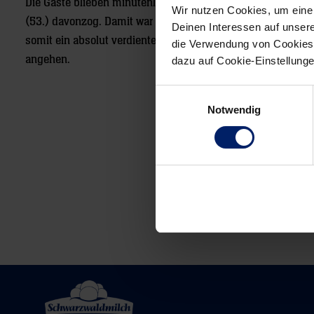
Die Gäste blieben minutenlang ohne Torerfolg, während der 
Wir nutzen Cookies, um eine
(53.) davonzog. Damit war endgültig klar, dass an diesem A
Deinen Interessen auf unsere
somit ein absolut verdienter Sieg der
Rhein-Neckar Löwen
,
die Verwendung von Cookies 
angehen.
dazu auf Cookie-Einstellung
Einwilligungsauswahl
Notwendig
Post
navigation