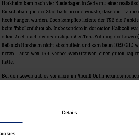
Horkheim kam nach vier Niederlagen in Serie mit einer realistis
Einschätzung in der Stadthalle an und wusste, dass die Trauben
hoch hängen würden. Doch kampflos lieferte der TSB die Punkte
beim Tabellenführer ab. Insbesondere in der ersten Halbzeit war 
offen. Auch nach der erstmaligen Vier-Tore-Führung der Löwen (8
ließ sich Horkheim nicht abschütteln und kam beim 10:9 (21.) w
heran – auch weil TSB-Keeper Sven Gratwohl einen guten Tag e
hatte.
Bei den Löwen gab es vor allem im Angriff Optimierungsmöglich
Zu schwankend war die Darbietung in der ersten Halbzeit, worun
Chancenauswertung litt. Bis zur Halbzeitpause konnte das Abt
wieder einen Vorsprung von vier Toren herausarbeiten. Nach de
rt Mats Grupe ein richtig guter Rückhalt seines Teams war. Noc
Details
ass in der 42. Minute zur 23:15-Führung traf, war eine gewisse
ch dem 26:20 (47.).
Cookies