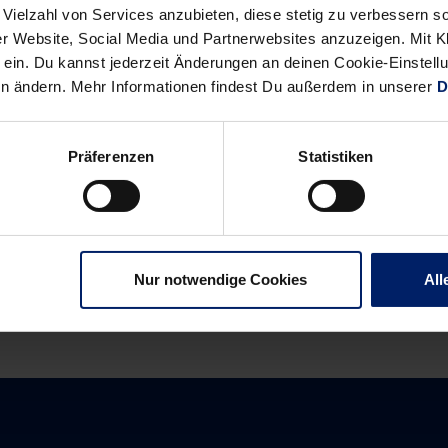
Tabellenführer die TSB-Flaute nutzte und mit einem 6:0-Lauf auf
 Vielzahl von Services anzubieten, diese stetig zu verbessern
bend der Favorit seiner Rolle einmal mehr gerecht wird. Insgesam
r Website, Social Media und Partnerwebsites anzuzeigen. Mit Kli
 die damit weiter selbstbewusst die nun anstehende „englische W
ein. Du kannst jederzeit Änderungen an deinen Cookie-Einstell
en ändern. Mehr Informationen findest Du außerdem in unserer
D
Präferenzen
Statistiken
Alle News anzeigen
previous
newst
News:
News:
Duell
Wieder
mit
ein
Nur notwendige Cookies
All
besonderer
Drama
Historie
in
letzter
Sekunde