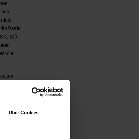
chen
 sehr
 nicht
die Partie
:4, 12.)
ieder
rwischt
keiten.
ter die
-Team aber
m
h besser
Über Cookies