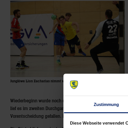
Junglöwe Lion Zacharias nimmt von links außen Maß.
Wiederbeginn wurde noch deutlicher, dass auch Löwen-Torwa
Zustimmung
lief es im zweiten Durchgang in der Offensive. Als Robert Kr
Vorentscheidung gefallen. Der nächste große Step folgte na
Diese Webseite verwendet 