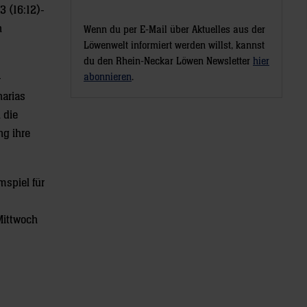
 (16:12)-
n
Wenn du per E-Mail über Aktuelles aus der
Löwenwelt informiert werden willst, kannst
du den Rhein-Neckar Löwen Newsletter
hier
abonnieren
.
-
harias
 die
g ihre
spiel für
Mittwoch