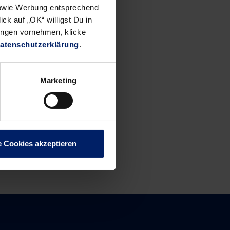
 32:20
 sowie Werbung entsprechend
t war es
ck auf „OK“ willigst Du in
oche“
ungen vornehmen, klicke
atenschutzerklärung
.
Marketing
e Cookies akzeptieren