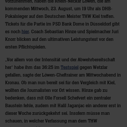
vorzunehmen, haben die Rhein-Neckar Löwen, die am
kommenden Mittwoch, 23. August, um 19 Uhr als DHB-
Pokalsieger auf den Deutschen Meister THW Kiel treffen.
Tickets für die Partie im PSD Bank Dome in Düsseldorf gibt
es noch
hier
. Coach Sebastian Hinze und Spielmacher Juri
Knorr blicken auf den ultimativen Leistungstest vor den
ersten Pflichtspielen.
„Vor allem von der Intensität und der Abwehrbereitschaft
her“ habe ihm das 36:25 im
Testspiel
gegen Wetzlar
gefallen, sagte der Löwen-Cheftrainer am Mittwochabend in
Kronau. Ob man nun bereit sei für den Vergleich mit Kiel,
wollten die Journalisten vor Ort wissen. Hinze gab zu
bedenken, dass mit Olle Forsell Schefvert ein zentraler
Baustein fehle, zudem mit Halil Jaganjac ein anderer erst in
dieser Woche zurückgekehrt sei. Insofern müsse man
schauen, in welcher Verfassung man dem THW