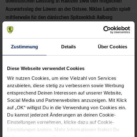
überirdischen Leistung in Halbzeit zwei den möglichen
Auswärtssieg der Löwen an der Ostsee. Niklas Landin spielt
mittlerweile für den dänischen Spitzenklub Aalborg
Håndbold – und die Löwen brennen darauf, dem THW
endlich mal wieder eine Niederlage beizubringen. Die
vorerst letzte datiert auf den 7. November 2019.
Zustimmung
Details
Über Cookies
Die Kieler testen am Sonntag beim hauseigenen
Vorbereitungsturnier die Super-Cup-Form, treffen dort auf
Diese Webseite verwendet Cookies
den HSV Hamburg und Orlen Wisla Plock. Im Zebra-Kader
Wir nutzen Cookies, um eine Vielzahl von Services
hat sich einiges getan über den Sommer: Für das Quintett
anzubieten, diese stetig zu verbessern sowie Werbung
Landin, Sander Sagosen, Miha Zarabec, Yannick Fraatz und
entsprechend Deinen Interessen auf unserer Website,
Philip Saggau stehen nun der isländische Wunderknabe
Social Media und Partnerwebsites anzuzeigen. Mit Klick
Elias Ellefsen á Skipagøtu, Frankreichs Nationalkeeper
auf „OK“ willigst Du in die Verwendung von Cookies ein.
Vincent Gerard, Nachwuchs-Torwart Magnus Bierfreund und
Du kannst jederzeit Änderungen an deinen Cookie-
Spanien-Grande Eduardo Gurbindo in THW-Diensten. Dass
Einstellungen vornehmen, klicke dazu auf Cookie-
Einstellungen ändern. Mehr Informationen findest Du
trotz des mittelgroßen Umbruchs und eines gewissen
außerdem in unserer
Datenschutzerklärung
.