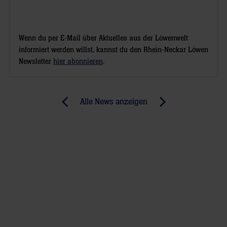
Wenn du per E-Mail über Aktuelles aus der Löwenwelt
informiert werden willst, kannst du den Rhein-Neckar Löwen
Newsletter
hier abonnieren
.
Post
Alle News anzeigen
previous
newst
navigation
News:
News:
Essity
Löwen-
ist
Frühform
neuer
auf
Medizin-
dem
und
Prüfstand
Gesundheitspartner
der