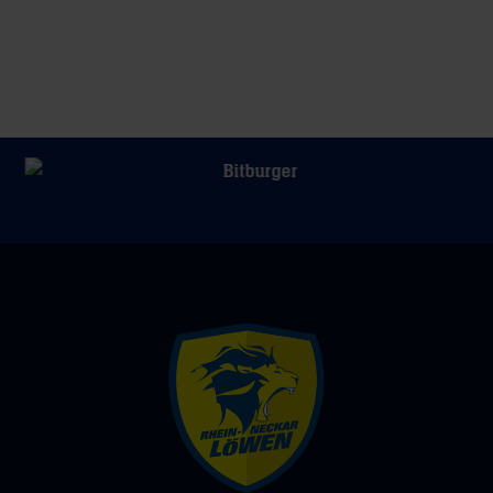
Rhein-
Neckar-
Löwen