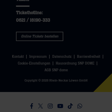
öffnen,
dann
hier
dann
klicken
Tickethotline:
klicken
sie
0621 / 18190-333
sie
hier
hier
Online Tickets bestellen
Kontakt
Impressum
Datenschutz
Barrierefreiheit
Cookie-Einstellungen
Hausordnung SNP DOME
AGB SNP dome
Copyright © 2026 Rhein-Neckar Löwen GmbH
Besucht uns auf Facebook
Besucht uns auf Twitter
Besucht uns auf Instagram
Besucht uns auf Youtube
Besucht uns auf TikTo
Besucht uns auf 