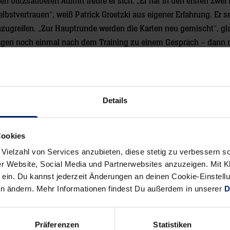
blitzsauberen Auftritt freute er sich. „Er hat in den ersten zwei
lbstvertrauen“, weiß Patrick Groetzki aus eigener Erfahrung. Er se
zugreifen. „Zur Hauptrunde werden die Karten neu gemischt“, gla
 Tagen noch einmal nach dem Training zu einem Gespräch – dann 
Details
Cookies
Alle News anzeigen
 Vielzahl von Services anzubieten, diese stetig zu verbessern
previous
newst
r Website, Social Media und Partnerwebsites anzuzeigen. Mit Kli
News:
News:
ein. Du kannst jederzeit Änderungen an deinen Cookie-Einstell
WM
Pettersson
en ändern. Mehr Informationen findest Du außerdem in unserer
D
2011
soll
|
Löwe
Präferenzen
Statistiken
4.
werden