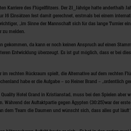
en Karriere des Flügelflitzers. Der 21_Jährige hatte anderthalb Ja
16 Einsätzen fest damit gerechnet, erstmals bei einem internat
wichtiger, „im Sinne der Mannschaft sich für das lange Turnier ei
er zu melden.
weden gekommen, da kann er noch keinen Anspruch auf einen Stam
eiteren Entwicklung überzeugt. Es ist gut möglich, dass er bei di
 im rechten Rückraum spielt, die Alternative auf dem rechten Flü
echenland habe er die Aufgabe – so Heiner Brand – „ordentlich g
 Quality Hotel Grand in Kristianstad, muss bei den Spielen aber w
men. Während der Auftaktpartie gegen Ägypten (30:25)war der erst
an dem Team die Daumen und wünscht sich, dass alles gut läuft“