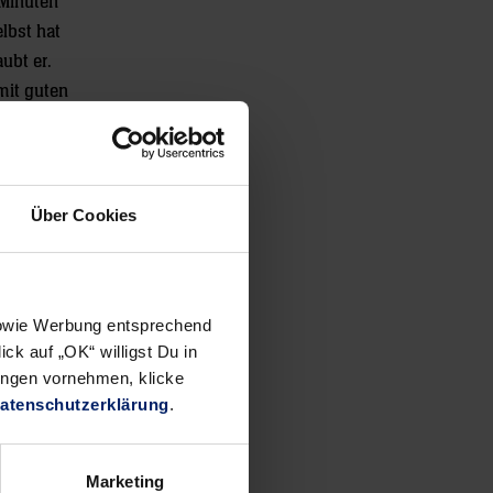
 Minuten
lbst hat
ubt er.
mit guten
Über Cookies
 sowie Werbung entsprechend
ck auf „OK“ willigst Du in
ungen vornehmen, klicke
atenschutzerklärung
.
Marketing