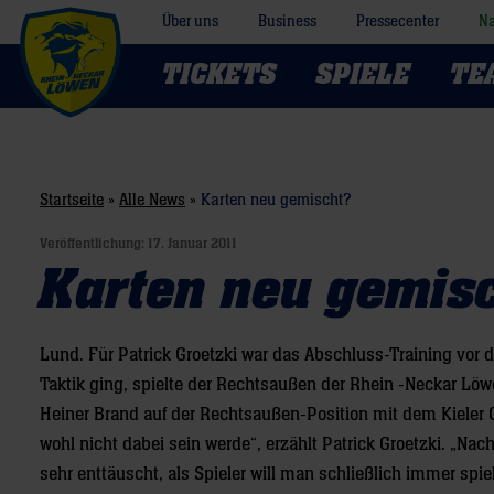
Über uns
Business
Pressecenter
Na
TICKETS
SPIELE
TE
Startseite
»
Alle News
»
Karten neu gemischt?
Veröffentlichung:
17. Januar 2011
Karten neu gemis
Lund. Für Patrick Groetzki war das Abschluss-Training vor 
Taktik ging, spielte der Rechtsaußen der Rhein -Neckar Löw
Heiner Brand auf der Rechtsaußen-Position mit dem Kieler C
wohl nicht dabei sein werde“, erzählt Patrick Groetzki. „Na
sehr enttäuscht, als Spieler will man schließlich immer spie