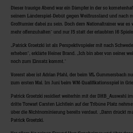
Dieser traurige Abend war ein Dämpfer in der so kometenhaft
seinem Länderspiel-Debüt gegen Weißrussland und nach nur 
Großturnier dabei zu sein. Doch dem Nationaltrainer war es 
mehr offenzuhalten“ und nur 15 statt der erlaubten 16 Spiel
„Patrick Groetzki ist als Perspektivspieler mit nach Sch
erheben“, erklärte Heiner Brand. „Ich bin aber von seiner w
noch zum Einsatz kommt.“
Vorerst aber ist Adrian Pfahl, der beim VfL Gummersbach nur
zum ersten Mal. Im Juni beim WM-Qualifikationsspiel in Gri
Patrick Groetzki residiert weiterhin mit der DHB_Auswahl im
dritte Torwart Carsten Lichtlein auf der Tribüne Platz neh
über die Nichtnominierung bereits verdaut. „Dann drückt m
Patrick Groetzki.