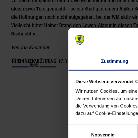
Vor allem für seinen Freund Uwe Gensheimer und über dessen 
gleich zwei Tore gemacht – so ein Start gibt einem Außen Se
die Hoffnungen noch nicht aufgegeben, bei der WM aktiv ein
Vielleicht bittet Heiner Brand den Löwen-Akteur in diesen
Nachrichten.
Von Jan Kirschner
Zustimmung
17.01.2011
Diese Webseite verwendet 
Post
Wir nutzen Cookies, um eine
navigation
Deinen Interessen auf unsere
die Verwendung von Cookies 
dazu auf Cookie-Einstellung
Einwilligungsauswahl
Notwendig