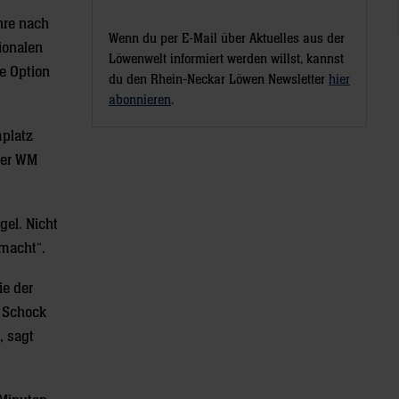
hre nach
Wenn du per E-Mail über Aktuelles aus der
ionalen
Löwenwelt informiert werden willst, kannst
ne Option
du den Rhein-Neckar Löwen Newsletter
hier
abonnieren
.
mplatz
eser WM
gel. Nicht
emacht“.
ie der
e Schock
, sagt