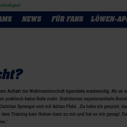
chhaltigkeit
AMS
NEWS
FÜR FANS
LÖWEN-AP
cht?
dem Auftakt der Weltmeisterschaft irgendwie merkwürdig. Als es a
en praktisch keine Rolle mehr. Stattdessen experimentierte Bund
hristian Sprenger und mit Adrian Pfahl. „Da habe ich gespürt, da
ch dem Training kam Heiner dann zu mir und hat es mir gesagt. Da
len.“