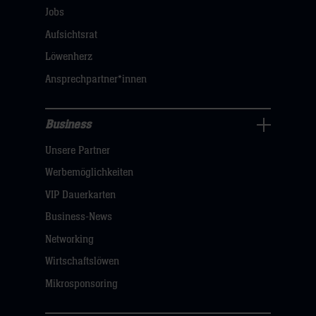
öffnen,
Jobs
dann
Aufsichtsrat
klicken
Löwenherz
sie
Ansprechpartner*innen
hier
Business
Pressecenter
Unsere Partner
Navigation
öffnen,
Werbemöglichkeiten
dann
VIP Dauerkarten
klicken
Business-News
sie
Networking
hier
Wirtschaftslöwen
Mikrosponsoring