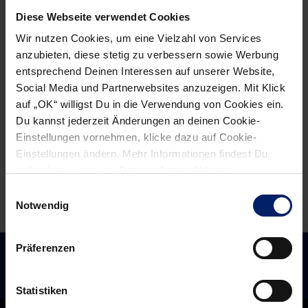
News:
News:
Diese Webseite verwendet Cookies
„Emil
Wie
Wir nutzen Cookies, um eine Vielzahl von Services
Jakobsen
viel
anzubieten, diese stetig zu verbessern sowie Werbung
ist
Wahnsinn
entsprechend Deinen Interessen auf unserer Website,
eine
darf
Social Media und Partnerwebsites anzuzeigen. Mit Klick
Waffe“
es
auf „OK“ willigst Du in die Verwendung von Cookies ein.
Du kannst jederzeit Änderungen an deinen Cookie-
diesmal
Einstellungen vornehmen, klicke dazu auf Cookie-
sein?
Einstellungen ändern. Mehr Informationen findest Du
außerdem in unserer
Datenschutzerklärung
.
Einwilligungsauswahl
Notwendig
Präferenzen
Statistiken