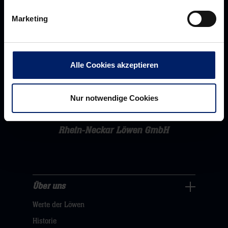
Marketing
Alle Cookies akzeptieren
Nur notwendige Cookies
Rhein-Neckar Löwen GmbH
Über uns
Über
Werte der Löwen
uns
Navigation
Historie