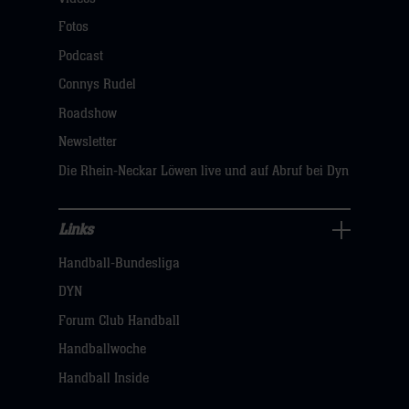
Fans
Navigation
Fotos
öffnen,
Podcast
dann
Connys Rudel
klicken
Roadshow
sie
Newsletter
hier
Die Rhein-Neckar Löwen live und auf Abruf bei Dyn
Links
Links
Handball-Bundesliga
Navigation
öffnen,
DYN
dann
Forum Club Handball
klicken
Handballwoche
sie
Handball Inside
hier