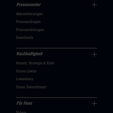
Pressecenter
Business
Akkreditierungen
Navigation
öffnen,
Presseanfragen
dann
Pressemeldungen
klicken
Downloads
sie
hier
Nachhaltigkeit
Nachhaltigkeit
Ansatz, Strategie & Ziele
Navigation
öffnen,
Grüne Löwen
dann
Löwenherz
klicken
Unser Commitment
sie
hier
Für Fans
Für
Videos