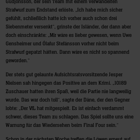
Gudjonsson, der sein Team mit einem verwandelten
Strafwurf zum Endstand erlöste. „Ich habe mich sicher
gefühlt, schließlich hatte ich vorher auch schon drei
Siebenmeter versenkt“, grinste der Isländer, der dann aber
doch einschränkte: „Mir wäre es lieber gewesen, wenn Uwe
Gensheimer und Ólafur Stefánsson vorher nicht beim
Strafwurf gepatzt hätten. Dann wäre es nicht so spannend
geworden.“
Der stets gut gelaunte Aufsichtsratsvorsitzende Jesper
Nielsen sah hingegen das Positive an dem Krimi. „10189
Zuschauer hatten ihren Spaß, weil die Partie nie langweilig
wurde. Das war doch toll“, sagte der Däne, der den Gegner
lobte: „Der VfL hat mitgespielt. Es ist einfach verdammt
schwer, dieses Team zu schlagen. Das Spiel sollte uns eine
Warnung für das Wiedersehen beim Final Four sein.“
Schon in der nächsten Woche treffen die Löwen erneut auf