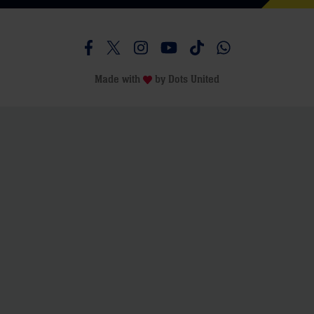
Besucht uns auf Facebook
Besucht uns auf Twitter
Besucht uns auf Instagram
Besucht uns auf Youtube
Besucht uns auf TikTo
Besucht uns auf 
Made with
by
Dots United