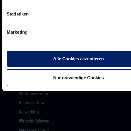
Historie
Statistiken
Jobs
Aufsichtsrat
Marketing
Löwenherz
Ansprechpartner*innen
Alle Cookies akzeptieren
Unsere Partner
Nur notwendige Cookies
Werbemöglichkeiten
VIP Dauerkarten
Business-News
Networking
Wirtschaftslöwen
Mikrosponsoring