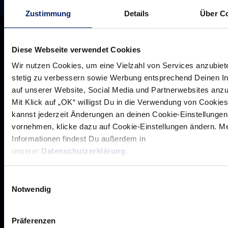
Zustimmung
Details
Über C
Diese Webseite verwendet Cookies
Wir nutzen Cookies, um eine Vielzahl von Services anzubiet
stetig zu verbessern sowie Werbung entsprechend Deinen I
auf unserer Website, Social Media und Partnerwebsites anz
Mit Klick auf „OK“ willigst Du in die Verwendung von Cookies
kannst jederzeit Änderungen an deinen Cookie-Einstellungen
vornehmen, klicke dazu auf Cookie-Einstellungen ändern. M
Informationen findest Du außerdem in
unserer
Datenschutzerklärung
.
Rhein-Neckar Löwen GmbH
Einwilligungsauswahl
Notwendig
Präferenzen
Werte der Löwen