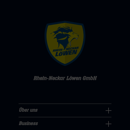
Rhein-Neckar Löwen GmbH
Über uns
Über
uns
Business
Pressecenter
Navigation