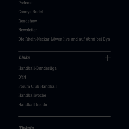
öffnen,
Podcast
dann
Connys Rudel
klicken
Roadshow
sie
Newsletter
hier
Die Rhein-Neckar Löwen live und auf Abruf bei Dyn
Links
Links
Handball-Bundesliga
Navigation
öffnen,
DYN
dann
Forum Club Handball
klicken
Handballwoche
sie
Handball Inside
hier
Tickets