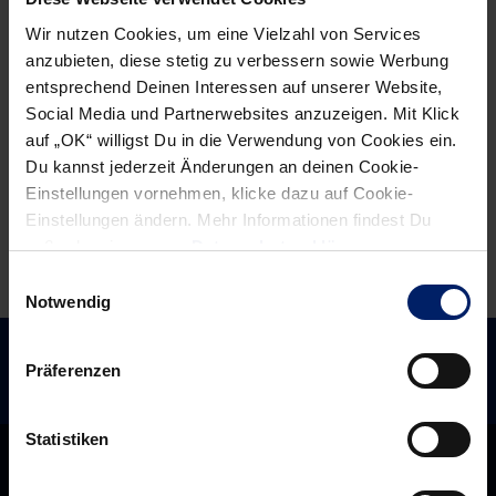
haben
wollen
Wir nutzen Cookies, um eine Vielzahl von Services
einige
zubeißen
anzubieten, diese stetig zu verbessern sowie Werbung
Sorgen“
entsprechend Deinen Interessen auf unserer Website,
Social Media und Partnerwebsites anzuzeigen. Mit Klick
auf „OK“ willigst Du in die Verwendung von Cookies ein.
Du kannst jederzeit Änderungen an deinen Cookie-
Einstellungen vornehmen, klicke dazu auf Cookie-
Einstellungen ändern. Mehr Informationen findest Du
außerdem in unserer
Datenschutzerklärung
.
Einwilligungsauswahl
Notwendig
Präferenzen
Statistiken