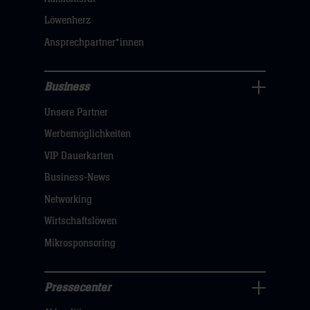
klicken
Löwenherz
sie
Ansprechpartner*innen
hier
Business
Pressecenter
Unsere Partner
Navigation
öffnen,
Werbemöglichkeiten
dann
VIP Dauerkarten
klicken
Business-News
sie
Networking
hier
Wirtschaftslöwen
Mikrosponsoring
Pressecenter
Business