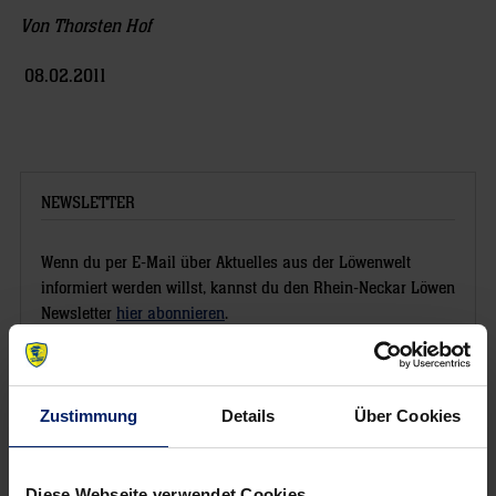
Von Thorsten Hof
08.02.2011
NEWSLETTER
Wenn du per E-Mail über Aktuelles aus der Löwenwelt
informiert werden willst, kannst du den Rhein-Neckar Löwen
Newsletter
hier abonnieren
.
Post
Alle News anzeigen
Zustimmung
Details
Über Cookies
previous
newst
navigation
News:
News:
„Wir
Löwen
Diese Webseite verwendet Cookies