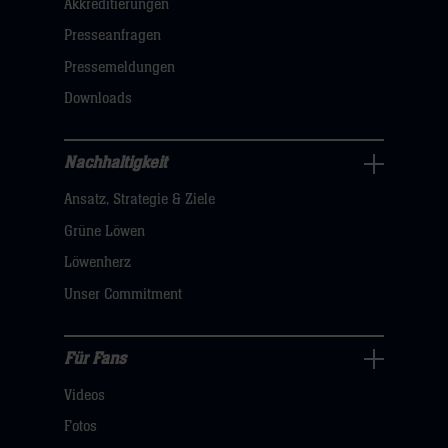
Akkreditierungen
Navigation
öffnen,
Presseanfragen
dann
Pressemeldungen
klicken
Downloads
sie
hier
Nachhaltigkeit
Nachhaltigkeit
Ansatz, Strategie & Ziele
Navigation
öffnen,
Grüne Löwen
dann
Löwenherz
klicken
Unser Commitment
sie
hier
Für Fans
Für
Videos
Fans
Navigation
Fotos