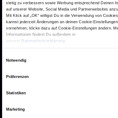
Aufsichtsrat
stetig zu verbessern sowie Werbung entsprechend Deinen I
auf unserer Website, Social Media und Partnerwebsites anz
Löwenherz
Mit Klick auf „OK“ willigst Du in die Verwendung von Cookies
Ansprechpartner*innen
kannst jederzeit Änderungen an deinen Cookie-Einstellungen
vornehmen, klicke dazu auf Cookie-Einstellungen ändern. M
Informationen findest Du außerdem in
unserer
Datenschutzerklärung
.
Unsere Partner
Werbemöglichkeiten
Einwilligungsauswahl
Notwendig
VIP Dauerkarten
Business-News
Präferenzen
Networking
Wirtschaftslöwen
Statistiken
Mikrosponsoring
Marketing