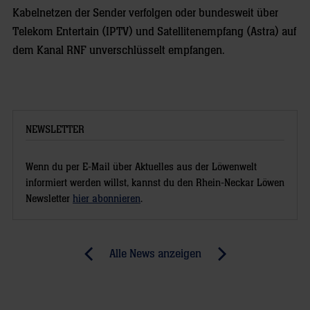
Kabelnetzen der Sender verfolgen oder bundesweit über
Telekom Entertain (IPTV) und Satellitenempfang (Astra) auf
dem Kanal RNF unverschlüsselt empfangen.
NEWSLETTER
Wenn du per E-Mail über Aktuelles aus der Löwenwelt
informiert werden willst, kannst du den Rhein-Neckar Löwen
Newsletter
hier abonnieren
.
Post
Alle News anzeigen
previous
newst
navigation
News:
News:
Mit
3.