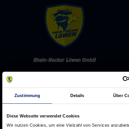
Rhein-Neckar Löwen GmbH
Zustimmung
Details
Über C
Werte der Löwen
Historie
Diese Webseite verwendet Cookies
Jobs
Wir nutzen Cookies, um eine Vielzahl von Services anzubiet