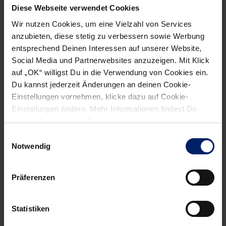
Diese Webseite verwendet Cookies
Wir nutzen Cookies, um eine Vielzahl von Services
anzubieten, diese stetig zu verbessern sowie Werbung
entsprechend Deinen Interessen auf unserer Website,
Wenn du per E-Mail über Aktuelles aus der Löwenwelt
Social Media und Partnerwebsites anzuzeigen. Mit Klick
informiert werden willst, kannst du den Rhein-Neckar Löwen
auf „OK“ willigst Du in die Verwendung von Cookies ein.
Newsletter
hier abonnieren
.
Du kannst jederzeit Änderungen an deinen Cookie-
Einstellungen vornehmen, klicke dazu auf Cookie-
Einstellungen ändern. Mehr Informationen findest Du
Post
Alle News anzeigen
außerdem in unserer
Datenschutzerklärung
.
previous
newst
navigation
Einwilligungsauswahl
News:
News:
Notwendig
Löwen
Auftakt
weiterhin
stimmt
Präferenzen
ohne
zuversichtlich
Minuspunkte
Statistiken
(RR)