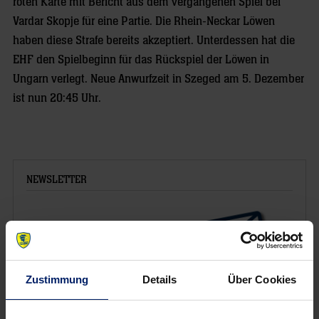
roten Karte mit Bericht aus dem vergangenen Spiel bei
Vardar Skopje für eine Partie. Die Rhein-Neckar Löwen
haben diese Strafe bereits akzeptiert. Unterdessen hat die
EHF den Spielbeginn für das Rückspiel der Löwen in
Ungarn verlegt. Neue Anwurfzeit in Szeged am 5. Dezember
ist nun 20:45 Uhr.
NEWSLETTER
Zustimmung
Details
Über Cookies