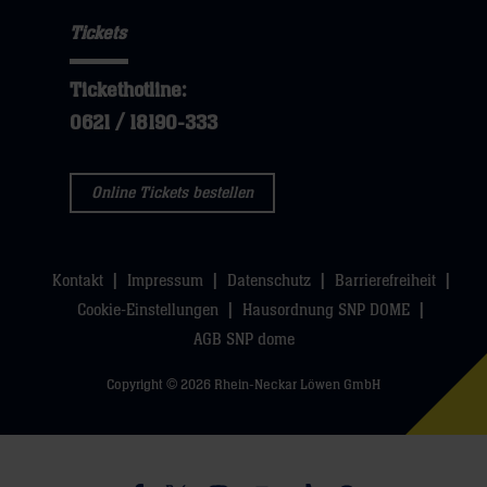
hier
Navigation
öffnen,
sie
Tickets
öffnen,
dann
hier
dann
klicken
Tickethotline:
klicken
sie
0621 / 18190-333
sie
hier
hier
Online Tickets bestellen
Kontakt
Impressum
Datenschutz
Barrierefreiheit
Cookie-Einstellungen
Hausordnung SNP DOME
AGB SNP dome
Copyright © 2026 Rhein-Neckar Löwen GmbH