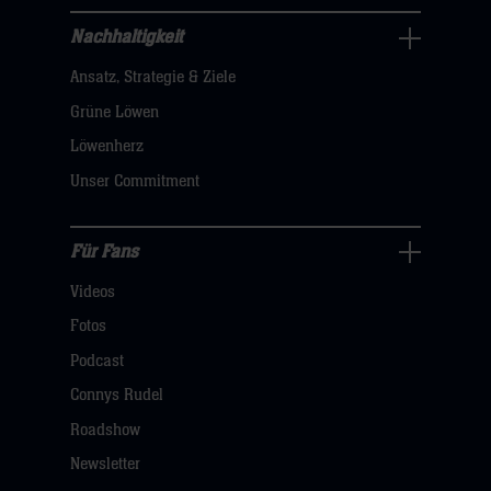
hier
Nachhaltigkeit
Nachhaltigkeit
Ansatz, Strategie & Ziele
Navigation
öffnen,
Grüne Löwen
dann
Löwenherz
klicken
Unser Commitment
sie
hier
Für Fans
Für
Videos
Fans
Navigation
Fotos
öffnen,
Podcast
dann
Connys Rudel
klicken
Roadshow
sie
Newsletter
hier