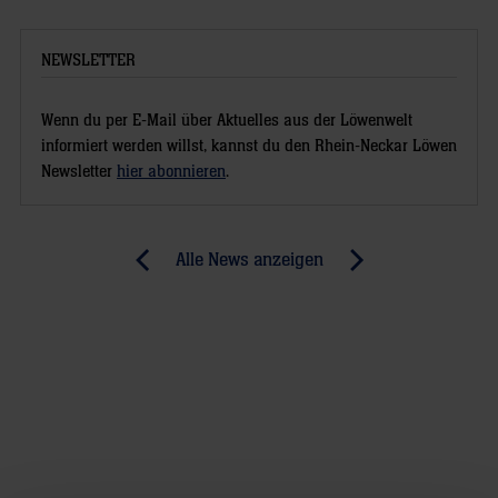
NEWSLETTER
Wenn du per E-Mail über Aktuelles aus der Löwenwelt
informiert werden willst, kannst du den Rhein-Neckar Löwen
Newsletter
hier abonnieren
.
Post
Alle News anzeigen
previous
newst
navigation
News:
News:
Trotz
„Der
Niederlage
Dicke
im
muss
Achtelfinale
ins
(RR)
Tor“