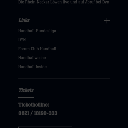
Die Rhein-Neckar Löwen live und auf Abruf bei Dyn
Links
Links
Handball-Bundesliga
Navigation
öffnen,
DYN
dann
Forum Club Handball
klicken
Handballwoche
sie
Handball Inside
hier
Tickets
Tickethotline:
0621 / 18190-333