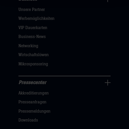
Pressecenter
Unsere Partner
Navigation
öffnen,
Werbemöglichkeiten
dann
VIP Dauerkarten
klicken
Business-News
sie
Networking
hier
Wirtschaftslöwen
Mikrosponsoring
Pressecenter
Business
Akkreditierungen
Navigation
öffnen,
Presseanfragen
dann
Pressemeldungen
klicken
Downloads
sie