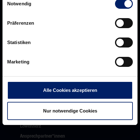
Notwendig
Präferenzen
Rhein-Neckar Löwen GmbH
Statistiken
Marketing
Über uns
Über
Werte der Löwen
uns
Alle Cookies akzeptieren
Navigation
Historie
öffnen,
Jobs
Nur notwendige Cookies
dann
Aufsichtsrat
klicken
Löwenherz
sie
Ansprechpartner*innen
hier