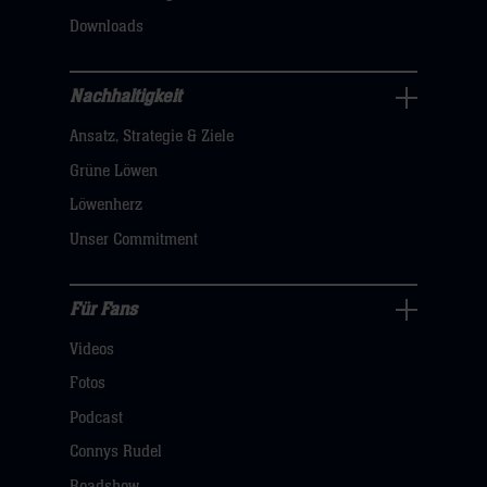
klicken
Downloads
sie
hier
Nachhaltigkeit
Nachhaltigkeit
Ansatz, Strategie & Ziele
Navigation
öffnen,
Grüne Löwen
dann
Löwenherz
klicken
Unser Commitment
sie
hier
Für Fans
Für
Videos
Fans
Navigation
Fotos
öffnen,
Podcast
dann
Connys Rudel
klicken
Roadshow