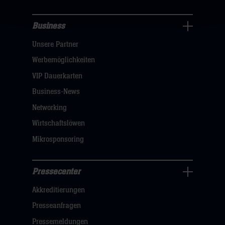
Business
Pressecenter
Unsere Partner
Navigation
öffnen,
Werbemöglichkeiten
dann
VIP Dauerkarten
klicken
Business-News
sie
Networking
hier
Wirtschaftslöwen
Mikrosponsoring
Pressecenter
Business
Akkreditierungen
Navigation
öffnen,
Presseanfragen
dann
Pressemeldungen