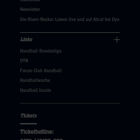
sie
Newsletter
hier
Die Rhein-Neckar Löwen live und auf Abruf bei Dyn
Links
Links
Handball-Bundesliga
Navigation
öffnen,
DYN
dann
Forum Club Handball
klicken
Handballwoche
sie
Handball Inside
hier
Tickets
Tickethotline: