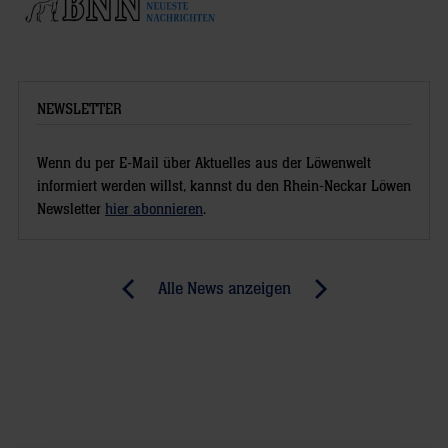
NEWSLETTER
Wenn du per E-Mail über Aktuelles aus der Löwenwelt
informiert werden willst, kannst du den Rhein-Neckar Löwen
Newsletter
hier abonnieren
.
Post
Alle News anzeigen
previous
newst
navigation
News:
News:
Löwen
Löwen
läuten
feiern
Endspurt
verdienten
ein
Sieg