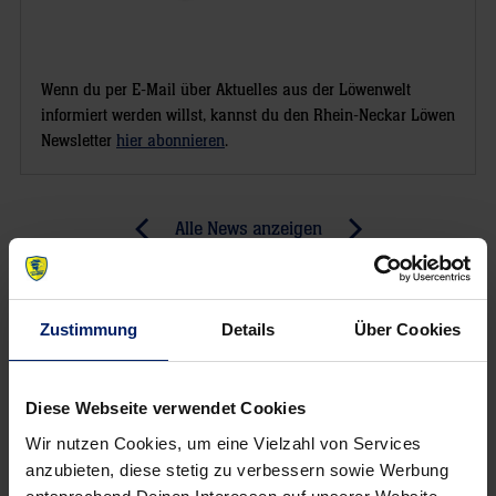
Wenn du per E-Mail über Aktuelles aus der Löwenwelt
informiert werden willst, kannst du den Rhein-Neckar Löwen
Newsletter
hier abonnieren
.
Post
Alle News anzeigen
previous
newst
navigation
News:
News:
Löwen
Löwen
Zustimmung
Details
Über Cookies
haben
bissig
Umzugskisten
gepackt
Diese Webseite verwendet Cookies
Wir nutzen Cookies, um eine Vielzahl von Services
anzubieten, diese stetig zu verbessern sowie Werbung