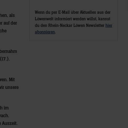
Wenn du per E-Mail über Aktuelles aus der
hen, als
Löwenwelt informiert werden willst, kannst
r auf der
du den Rhein-Neckar Löwen Newsletter
hier
lche
abonnieren
.
 übernahm
17.).
wen. Mit
wir unsere
ch im
wach.
 Auszeit.