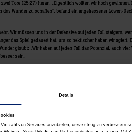
 zwei Tore (25:27) heran. „Eigentlich wollten wir hoch gewinnen.
ch das Wunder zu schaffen“, befand ein angefressener Löwen-Re
ehr. Wir müssen uns in der Defensive auf jeden Fall steigern, we
ger das Spiel gedauert hat, um so hektischer haben wir agiert. D
nder glaubt: „Wir haben auf jeden Fall das Potenzial, auch vier 
besser sein.
der Bundesliga ran. Am Mittwoch empfangen die Mannheimer um 1
Details
Cookies
 Vielzahl von Services anzubieten, diese stetig zu verbessern
r Website, Social Media und Partnerwebsites anzuzeigen. Mit Kli