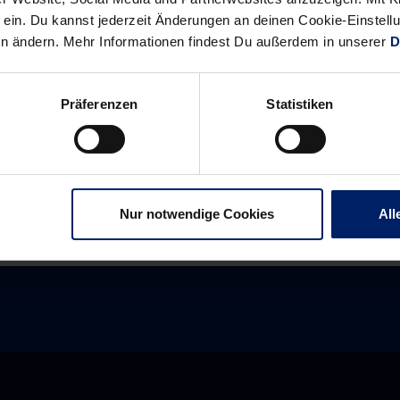
ein. Du kannst jederzeit Änderungen an deinen Cookie-Einstell
en ändern. Mehr Informationen findest Du außerdem in unserer
D
Alle News anzeigen
previous
newst
Präferenzen
Statistiken
News:
News:
„Als
Löwen
kleines
empfangen
Kind
morgen
Nur notwendige Cookies
All
träumt
GWD
man
Minden
von
so
einem
Moment“