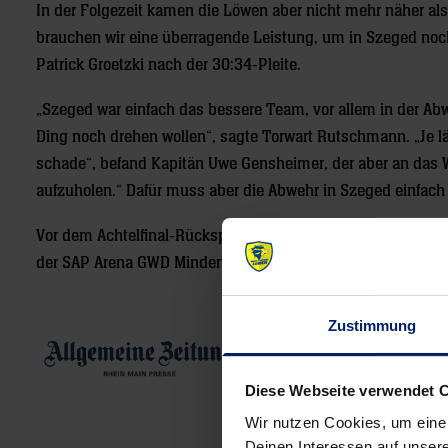
In der Folgezeit kamen die Löwen aber nicht mehr näher als
brauchen wir eine überragende Leistung, um in Szeged no
Patrick Groetzki nach der 30:34-Pleite.
„Szeged war einfach das bessere Team, vor allem in der Abw
Ding noch drehen wollen“, sagte Torwart Rutschmann. „Je län
schade“, befand Kapitän Uwe Gensheimer, der aber an das Wu
aufzuholen.“ Dafür muss aber die Abwehr in Szeged einfach 
Vor dem Achtelfinal-Rückspiel müssen die Löwen noch in 
der SAP Arena GWD Minden.
Zustimmung
Diese Webseite verwendet 
Wir nutzen Cookies, um eine
Deinen Interessen auf unsere