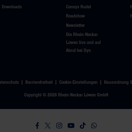
Downloads
Connys Rudel
Roadshow
Newsletter
Die Rhein-Neckar
Löwen live und auf
Abruf bei Dyn
atenschutz
Barrierefreiheit
Cookie-Einstellungen
Hausordnung 
Copyright © 2026 Rhein-Neckar Löwen GmbH
Besucht uns auf Facebook
Besucht uns auf Twitter
Besucht uns auf Instagram
Besucht uns auf Youtube
Besucht uns auf TikTo
Besucht uns auf 