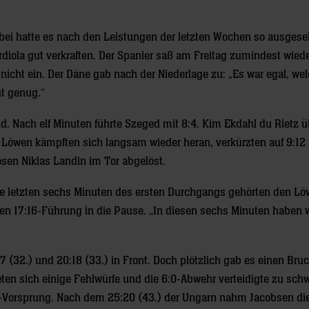
bei hatte es nach den Leistungen der letzten Wochen so ausgese
iola gut verkraften. Der Spanier saß am Freitag zumindest wiede
icht ein. Der Däne gab nach der Niederlage zu: „Es war egal, we
ut genug.“
nd. Nach elf Minuten führte Szeged mit 8:4. Kim Ekdahl du Rietz
Löwen kämpften sich langsam wieder heran, verkürzten auf 9:12 (
sen Niklas Landin im Tor abgelöst.
ie letzten sechs Minuten des ersten Durchgangs gehörten den Lö
pen 17:16-Führung in die Pause. „In diesen sechs Minuten haben 
7 (32.) und 20:18 (33.) in Front. Doch plötzlich gab es einen Bru
eten sich einige Fehlwürfe und die 6:0-Abwehr verteidigte zu sch
-Vorsprung. Nach dem 25:20 (43.) der Ungarn nahm Jacobsen die