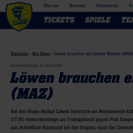
Über uns
Business
Pressecenter
Na
TICKETS
SPIELE
TE
Startseite
»
Alle News
»
Löwen brauchen ein kleines Wunder (MAZ)
Veröffentlichung:
16. März 2015
Löwen brauchen e
(MAZ)
Bei den Rhein-Neckar Löwen herrschte am Wochenende Kat
(17:16)-Heimniederlage am Freitagabend gegen Pick Szeg
das Achtelfinal-Rückspiel bei den Ungarn, doch die Chance