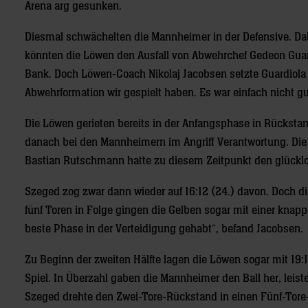
Arena arg gesunken.
Diesmal schwächelten die Mannheimer in der Defensive. Da
könnten die Löwen den Ausfall von Abwehrchef Gedeon Guard
Bank. Doch Löwen-Coach Nikolaj Jacobsen setzte Guardiola n
Abwehrformation wir gespielt haben. Es war einfach nicht g
Die Löwen gerieten bereits in der Anfangsphase in Rücksta
danach bei den Mannheimern im Angriff Verantwortung. Die 
Bastian Rutschmann hatte zu diesem Zeitpunkt den glücklo
Szeged zog zwar dann wieder auf 16:12 (24.) davon. Doch d
fünf Toren in Folge gingen die Gelben sogar mit einer knap
beste Phase in der Verteidigung gehabt“, befand Jacobsen.
Zu Beginn der zweiten Hälfte lagen die Löwen sogar mit 19:1
Spiel. In Überzahl gaben die Mannheimer den Ball her, leist
Szeged drehte den Zwei-Tore-Rückstand in einen Fünf-Tore