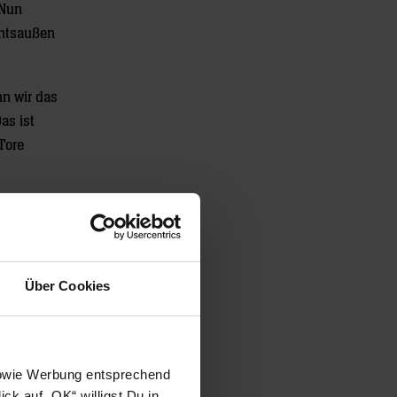
 Nun
chtsaußen
nn wir das
as ist
Tore
9 Uhr in
Über Cookies
 sowie Werbung entsprechend
ck auf „OK“ willigst Du in