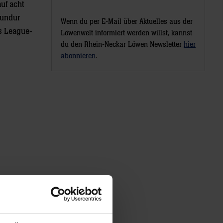
auf acht
mundur
Wenn du per E-Mail über Aktuelles aus der
s League-
Löwenwelt informiert werden willst, kannst
du den Rhein-Neckar Löwen Newsletter
hier
abonnieren
.