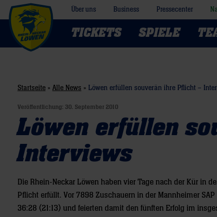
Über uns
Business
Pressecenter
Na
TICKETS
SPIELE
TE
Startseite
»
Alle News
»
Löwen erfüllen souverän ihre Pflicht – Inte
Veröffentlichung:
30. September 2010
Löwen erfüllen sou
Interviews
Die Rhein-Neckar Löwen haben vier Tage nach der Kür in d
Pflicht erfüllt. Vor 7898 Zuschauern in der Mannheimer SAP
36:28 (21:13) und feierten damit den fünften Erfolg im ins