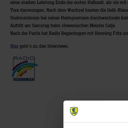
einer starken Leistung Ende der ersten Halbzeit, als sie mi
Tore davonzogen. Nach dem Wechsel bauten die Gelb-Blaue
Gudmundsson bei seiner Heimpremiere durchwechseln konn
Auftritt am Samstag beim slowenischen Meister Celje.
Nach der Partie hat Radio Regenbogen mit Henning Fritz
Hier
geht’s zu den Interviews.
Post
navigation