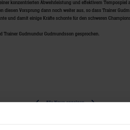
t einer konzentrierten Abwehrleistung und effektivem Tempospiel 
n diesen Vorsprung dann noch weiter aus, so dass Trainer Gud
te und damit einige Kräfte schonte für den schweren Champion
 und Trainer Gudmundur Gudmundsson gesprochen.
Alle News anzeigen
previous
newst
News:
News:
Ungefährdeter
Löwen