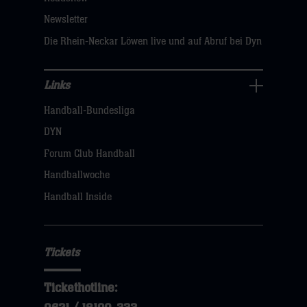
sie
Newsletter
hier
Die Rhein-Neckar Löwen live und auf Abruf bei Dyn
Links
Links
Handball-Bundesliga
Navigation
öffnen,
DYN
dann
Forum Club Handball
klicken
Handballwoche
sie
Handball Inside
hier
Tickets
Tickethotline: