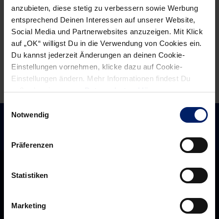
anzubieten, diese stetig zu verbessern sowie Werbung
auf
wie
entsprechend Deinen Interessen auf unserer Website,
Rang
aus
Social Media und Partnerwebsites anzuzeigen. Mit Klick
zwei
dem
auf „OK“ willigst Du in die Verwendung von Cookies ein.
Lehrbuch
Du kannst jederzeit Änderungen an deinen Cookie-
(RNZ)
Einstellungen vornehmen, klicke dazu auf Cookie-
Einstellungen ändern. Mehr Informationen findest Du
außerdem in unserer
Datenschutzerklärung
.
Einwilligungsauswahl
Notwendig
Präferenzen
Statistiken
Marketing