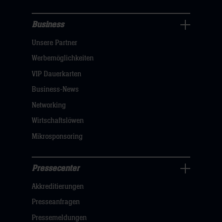
Business
Pressecenter
Unsere Partner
Navigation
öffnen,
Werbemöglichkeiten
dann
VIP Dauerkarten
klicken
Business-News
sie
Networking
hier
Wirtschaftslöwen
Mikrosponsoring
Pressecenter
Business
Akkreditierungen
Navigation
öffnen,
Presseanfragen
dann
Pressemeldungen