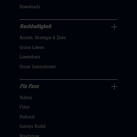
klicken
Downloads
sie
hier
Nachhaltigkeit
Nachhaltigkeit
Ansatz, Strategie & Ziele
Navigation
öffnen,
Grüne Löwen
dann
Löwenherz
klicken
Unser Commitment
sie
hier
Für Fans
Für
Videos
Fans
Navigation
Fotos
öffnen,
Podcast
dann
Connys Rudel
klicken
Roadshow