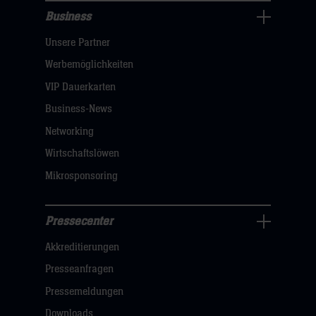
Business
Pressecenter
Unsere Partner
Navigation
öffnen,
Werbemöglichkeiten
dann
VIP Dauerkarten
klicken
Business-News
sie
Networking
hier
Wirtschaftslöwen
Mikrosponsoring
Pressecenter
Business
Akkreditierungen
Navigation
öffnen,
Presseanfragen
dann
Pressemeldungen
klicken
Downloads