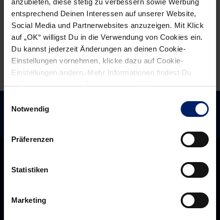
anzubieten, diese stetig zu verbessern sowie Werbung
Ausrufezeichen
entsprechend Deinen Interessen auf unserer Website,
Social Media und Partnerwebsites anzuzeigen. Mit Klick
auf „OK“ willigst Du in die Verwendung von Cookies ein.
Du kannst jederzeit Änderungen an deinen Cookie-
Einstellungen vornehmen, klicke dazu auf Cookie-
Einstellungen ändern. Mehr Informationen findest Du
außerdem in unserer
Datenschutzerklärung
.
Einwilligungsauswahl
Notwendig
Präferenzen
Statistiken
Marketing