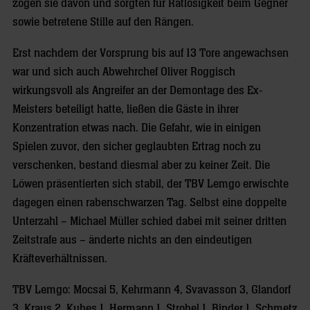
zogen sie davon und sorgten für Ratlosigkeit beim Gegner
sowie betretene Stille auf den Rängen.
Erst nachdem der Vorsprung bis auf 13 Tore angewachsen
war und sich auch Abwehrchef Oliver Roggisch
wirkungsvoll als Angreifer an der Demontage des Ex-
Meisters beteiligt hatte, ließen die Gäste in ihrer
Konzentration etwas nach. Die Gefahr, wie in einigen
Spielen zuvor, den sicher geglaubten Ertrag noch zu
verschenken, bestand diesmal aber zu keiner Zeit. Die
Löwen präsentierten sich stabil, der TBV Lemgo erwischte
dagegen einen rabenschwarzen Tag. Selbst eine doppelte
Unterzahl – Michael Müller schied dabei mit seiner dritten
Zeitstrafe aus – änderte nichts an den eindeutigen
Kräfteverhältnissen.
TBV Lemgo: Mocsai 5, Kehrmann 4, Svavasson 3, Glandorf
3, Kraus 2, Kubes 1, Hermann 1, Strobel 1, Binder 1, Schmetz