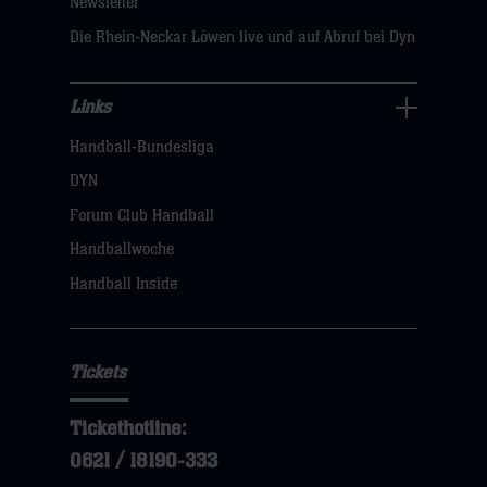
Newsletter
hier
Die Rhein-Neckar Löwen live und auf Abruf bei Dyn
Links
Links
Handball-Bundesliga
Navigation
öffnen,
DYN
dann
Forum Club Handball
klicken
Handballwoche
sie
Handball Inside
hier
Tickets
Tickethotline:
0621 / 18190-333