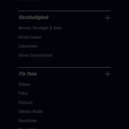
sie
hier
Nachhaltigkeit
Nachhaltigkeit
Ansatz, Strategie & Ziele
Navigation
öffnen,
Grüne Löwen
dann
Löwenherz
klicken
Unser Commitment
sie
hier
Für Fans
Für
Videos
Fans
Navigation
Fotos
öffnen,
Podcast
dann
Connys Rudel
klicken
Roadshow
sie