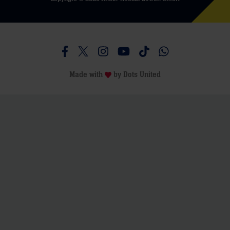
Besucht uns auf Facebook
Besucht uns auf Twitter
Besucht uns auf Instagram
Besucht uns auf Youtube
Besucht uns auf TikTo
Besucht uns auf 
Made with
by
Dots United