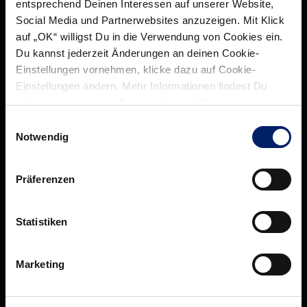
entsprechend Deinen Interessen auf unserer Website,
Social Media und Partnerwebsites anzuzeigen. Mit Klick
auf „OK“ willigst Du in die Verwendung von Cookies ein.
Rhein-Neckar Löwen GmbH
Du kannst jederzeit Änderungen an deinen Cookie-
Einstellungen vornehmen, klicke dazu auf Cookie-
Einstellungen ändern. Mehr Informationen findest Du
außerdem in unserer
Datenschutzerklärung
.
Über uns
Einwilligungsauswahl
Über
Notwendig
Werte der Löwen
uns
Navigation
Historie
Präferenzen
öffnen,
Jobs
dann
Aufsichtsrat
klicken
Statistiken
Löwenherz
sie
Ansprechpartner*innen
hier
Marketing
Business
Pressecenter