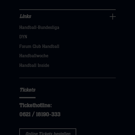
Links
Links
Handball-Bundesliga
Navigation
öffnen,
DYN
dann
Forum Club Handball
klicken
Handballwoche
sie
Handball Inside
hier
Tickets
Tickethotline:
0621 / 18190-333
Online Tickets bestellen