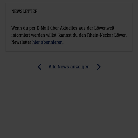
NEWSLETTER
Wenn du per E-Mail über Aktuelles aus der Löwenwelt
informiert werden willst, kannst du den Rhein-Neckar Löwen
Newsletter
hier abonnieren
.
Post
Alle News anzeigen
previous
newst
navigation
News:
News:
Alexander
Löwen
Becker
erwarten
erhält
Überraschungstea
Zweitspielrecht
bei
den