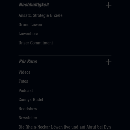
Nachhaltigkeit
Nachhaltigkeit
Ansatz, Strategie & Ziele
Navigation
öffnen,
Grüne Löwen
dann
Löwenherz
klicken
Unser Commitment
sie
hier
Für Fans
Für
Videos
Fans
Navigation
Fotos
öffnen,
Podcast
dann
Connys Rudel
klicken
Roadshow
sie
Newsletter
hier
Die Rhein-Neckar Löwen live und auf Abruf bei Dyn