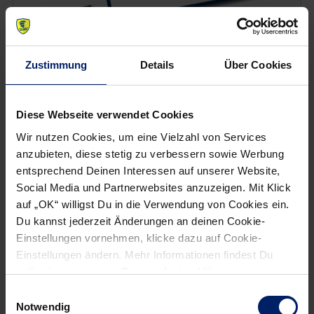
Zustimmung
Details
Über Cookies
Wenn du per E-Mail über Aktuelles aus der Löwenwelt
informiert werden willst, kannst du den Rhein-Neckar Löwen
Diese Webseite verwendet Cookies
Newsletter
hier abonnieren
.
Wir nutzen Cookies, um eine Vielzahl von Services
anzubieten, diese stetig zu verbessern sowie Werbung
entsprechend Deinen Interessen auf unserer Website,
Post
Alle News anzeigen
previous
newst
Social Media und Partnerwebsites anzuzeigen. Mit Klick
navigation
auf „OK“ willigst Du in die Verwendung von Cookies ein.
News:
News:
Du kannst jederzeit Änderungen an deinen Cookie-
Löwen
Löwen
Einstellungen vornehmen, klicke dazu auf Cookie-
vor
gehen
Einstellungen ändern. Mehr Informationen findest Du
letztem
mit
außerdem in unserer
Datenschutzerklärung
.
Spiel
Erfolg
Einwilligungsauswahl
des
in
Notwendig