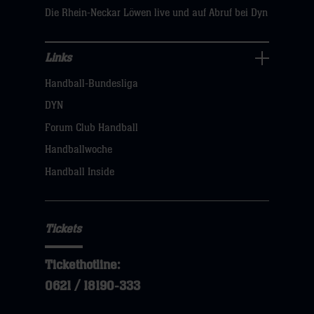
Die Rhein-Neckar Löwen live und auf Abruf bei Dyn
Links
Links
Handball-Bundesliga
Navigation
öffnen,
DYN
dann
Forum Club Handball
klicken
Handballwoche
sie
Handball Inside
hier
Tickets
Tickethotline:
0621 / 18190-333