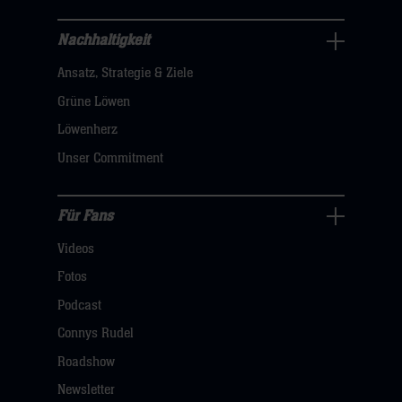
hier
Nachhaltigkeit
Nachhaltigkeit
Ansatz, Strategie & Ziele
Navigation
öffnen,
Grüne Löwen
dann
Löwenherz
klicken
Unser Commitment
sie
hier
Für Fans
Für
Videos
Fans
Navigation
Fotos
öffnen,
Podcast
dann
Connys Rudel
klicken
Roadshow
sie
Newsletter
hier