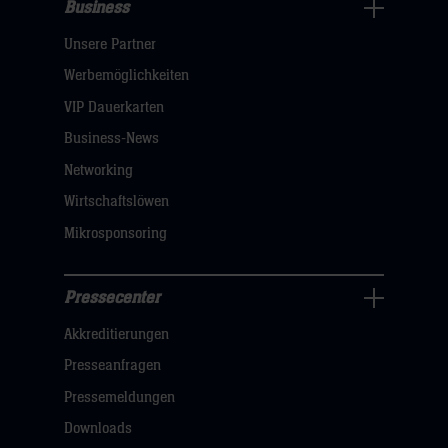
Business
Pressecenter
Unsere Partner
Navigation
öffnen,
Werbemöglichkeiten
dann
VIP Dauerkarten
klicken
Business-News
sie
Networking
hier
Wirtschaftslöwen
Mikrosponsoring
Pressecenter
Business
Akkreditierungen
Navigation
öffnen,
Presseanfragen
dann
Pressemeldungen
klicken
Downloads
sie