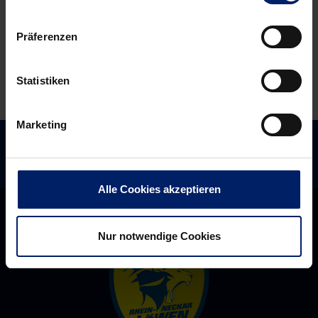
Jahres
EM-
auf
Pause
Präferenzen
der
Suche
Statistiken
nach
sich
selbst
Marketing
Alle Cookies akzeptieren
Nur notwendige Cookies