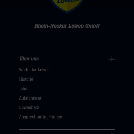
Rhein-Neckar Löwen GmbH
Über uns
Über
Werte der Löwen
uns
Navigation
Historie
öffnen,
Jobs
dann
Aufsichtsrat
klicken
Löwenherz
sie
Ansprechpartner*innen
hier