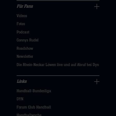
hier
Für Fans
Für
Videos
Fans
Navigation
Fotos
öffnen,
Podcast
dann
Connys Rudel
klicken
Roadshow
sie
Newsletter
hier
Die Rhein-Neckar Löwen live und auf Abruf bei Dyn
Links
Links
Handball-Bundesliga
Navigation
öffnen,
DYN
dann
Forum Club Handball
klicken
Handballwoche