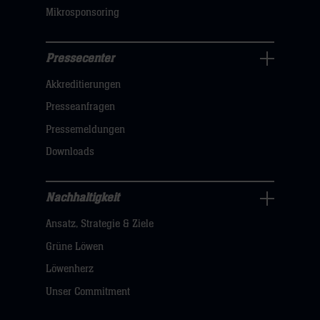
Mikrosponsoring
Pressecenter
Business
Akkreditierungen
Navigation
öffnen,
Presseanfragen
dann
Pressemeldungen
klicken
Downloads
sie
hier
Nachhaltigkeit
Nachhaltigkeit
Ansatz, Strategie & Ziele
Navigation
öffnen,
Grüne Löwen
dann
Löwenherz
klicken
Unser Commitment
sie