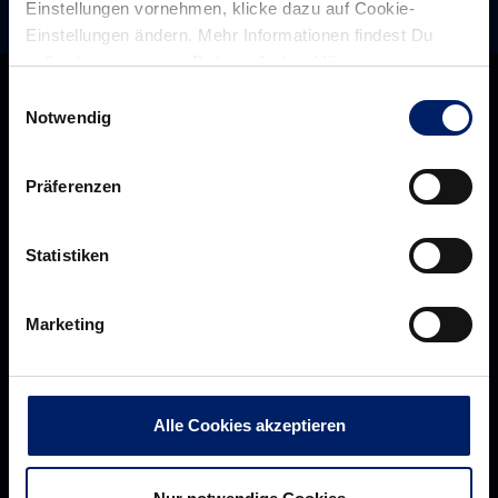
Einstellungen vornehmen, klicke dazu auf Cookie-
Einstellungen ändern. Mehr Informationen findest Du
außerdem in unserer
Datenschutzerklärung
.
Einwilligungsauswahl
Notwendig
Präferenzen
Statistiken
Marketing
Rhein-Neckar Löwen GmbH
Alle Cookies akzeptieren
Über uns
Über