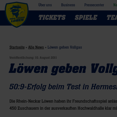
Über uns
Business
Pressecenter
Na
TICKETS
SPIELE
TE
Startseite
»
Alle News
»
Löwen geben Vollgas
Veröffentlichung:
10. August 2011
Löwen geben Voll
50:9-Erfolg beim Test in Hermes
Die Rhein-Neckar Löwen haben ihr Freundschaftsspiel anläs
450 Zuschauern in der ausverkauften Hochwaldhalle klar mit