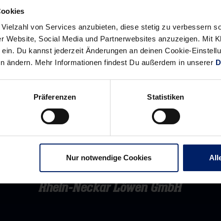
eine
Cookies
Baustelle“
 Vielzahl von Services anzubieten, diese stetig zu verbessern
r Website, Social Media und Partnerwebsites anzuzeigen. Mit Kli
ein. Du kannst jederzeit Änderungen an deinen Cookie-Einstell
en ändern. Mehr Informationen findest Du außerdem in unserer
D
Präferenzen
Statistiken
Nur notwendige Cookies
All
Rhein-Neckar Löwen GmbH