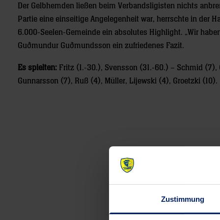
Der Gelbhemden ließen beim Verbandsligisten nichts anbren
Partie eine einseitige Angelegenheit war, herrschte in der 
6.000-Seelen-Gemeinde ein absolutes Highlight. „Wir habe
Guðmundur Guðmundsson ein zufriedenes Fazit.
Es spielten:
Fritz (1.-30.), Svensson (31.-60.) – Schmid (7),
Gunnarsson (7), Ruß (4), Müller, Lijewski (4), Groetzki (10).
Post
navigation
Zustimmung