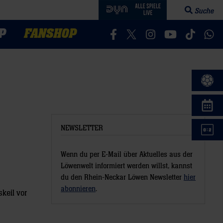
Suche
Suchfeld öff
P
FANSHOP
Besucht uns auf Facebook
Besucht uns auf Twitter
Besucht uns auf In
Besucht uns a
Besucht 
Bes
NEWSLETTER
Wenn du per E-Mail über Aktuelles aus der
Löwenwelt informiert werden willst, kannst
du den Rhein-Neckar Löwen Newsletter
hier
abonnieren
.
keil vor