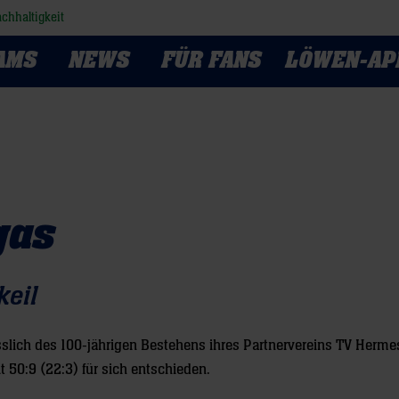
chhaltigkeit
AMS
NEWS
FÜR FANS
LÖWEN-AP
gas
keil
slich des 100-jährigen Bestehens ihres Partnervereins TV Hermes
 50:9 (22:3) für sich entschieden.