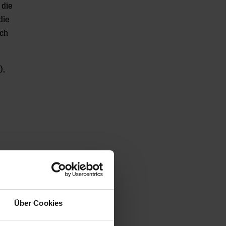
 die
die
ach
),
Über Cookies