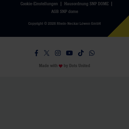
Cookie-Einstellungen
Hausordnung SNP DOME
AGB SNP dome
Copyright © 2026 Rhein-Neckar Löwen GmbH
Besucht uns auf Facebook
Besucht uns auf Twitter
Besucht uns auf Instagram
Besucht uns auf Youtube
Besucht uns auf TikTo
Besucht uns auf 
Made with
by
Dots United