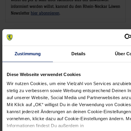
informiert werden willst, kannst du den Rhein-Neckar Löwen
Newsletter
hier abonnieren
.
Post
Alle News anzeigen
previous
newst
navigation
News:
News:
Zustimmung
Details
Über C
Löwen
Löwen-
II
Spieler
Diese Webseite verwendet Cookies
heiß
freuen
auf
sich
Wir nutzen Cookies, um eine Vielzahl von Services anzubiet
nächsten
über
stetig zu verbessern sowie Werbung entsprechend Deinen I
auf unserer Website, Social Media und Partnerwebsites anz
(Heim-)Sieg
Nähe
Mit Klick auf „OK“ willigst Du in die Verwendung von Cookies
zu
kannst jederzeit Änderungen an deinen Cookie-Einstellungen
den
vornehmen, klicke dazu auf Cookie-Einstellungen ändern. M
Fans
Informationen findest Du außerdem in