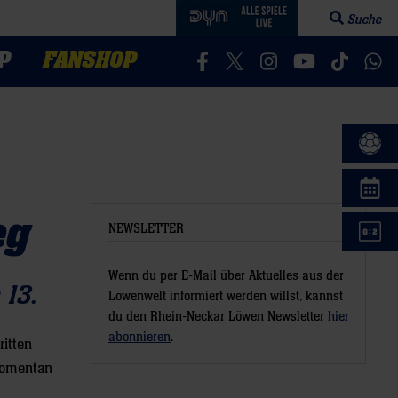
Suche
Suchfeld öff
P
FANSHOP
Besucht uns auf Facebook
Besucht uns auf Twitter
Besucht uns auf In
Besucht uns a
Besucht 
Bes
eg
NEWSLETTER
Wenn du per E-Mail über Aktuelles aus der
 13.
Löwenwelt informiert werden willst, kannst
du den Rhein-Neckar Löwen Newsletter
hier
abonnieren
.
ritten
 momentan