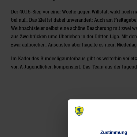
Der 40:15-Sieg vor einer Woche gegen Willstätt wirkt noch n
bei null. Das Ziel ist dabei unverändert: Auch am Freitaga
Weihnachtsfeier selbst eine schöne Bescherung mit zwei we
aus Zweibrücken ums Überleben in der Dritten Liga. Mit de
zwar aufhorchen. Ansonsten aber hagelte es neun Niederlagen
Im Kader des Bundesligaunterbaus gibt es weiterhin verlet
von A-Jugendlichen kompensiert. Das Team aus der Jugendbu
Post
navigation
Zustimmung