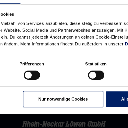
bei
Ein
Kantersieg
Duell
Cookies
der
der
 Vielzahl von Services anzubieten, diese stetig zu verbessern
„Natio“
Gegensätze
r Website, Social Media und Partnerwebsites anzuzeigen. Mit Kli
ein. Du kannst jederzeit Änderungen an deinen Cookie-Einstell
en ändern. Mehr Informationen findest Du außerdem in unserer
D
Präferenzen
Statistiken
Nur notwendige Cookies
All
Rhein-Neckar Löwen GmbH