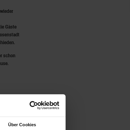
 wieder
die Gäste
Rosenstadt
chieden.
er schon
ause.
Über Cookies