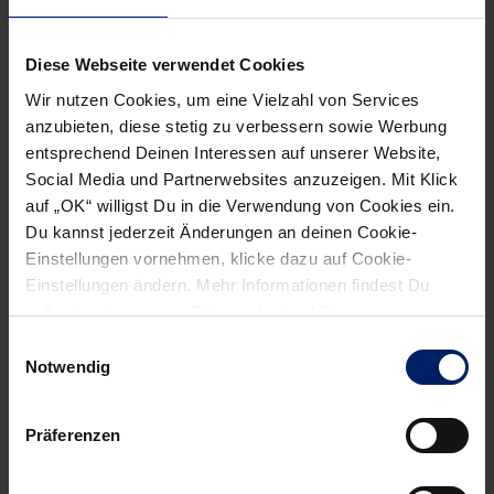
sowohl im Angriff als auch in der Abwehr, wo er auf der
Halbposition decken kann.
Diese Webseite verwendet Cookies
Den im wahrsten Wortsinn größten Kracher hat die MT auf
Wir nutzen Cookies, um eine Vielzahl von Services
der Kreisläuferposition verpflichtet. Rogério Moraes liefert
anzubieten, diese stetig zu verbessern sowie Werbung
entsprechend Deinen Interessen auf unserer Website,
das komplette Paket: Kopf, Körper, Spielintelligenz, und das
Social Media und Partnerwebsites anzuzeigen. Mit Klick
offensiv wie defensiv. Mit ihm haben die Hessen nun
auf „OK“ willigst Du in die Verwendung von Cookies ein.
absolute Spitzenklasse am Kreis und im Innenblock, wo
Du kannst jederzeit Änderungen an deinen Cookie-
nach wie vor Finn Lemke ausfällt, genauso wie Timo
Einstellungen vornehmen, klicke dazu auf Cookie-
Kastening auf rechts außen. Neu dabei ist Adam Morawski,
Einstellungen ändern. Mehr Informationen findest Du
der mit dem Nachweis zahlreicher Champions-League-
außerdem in unserer
Datenschutzerklärung
.
Einsätze vom Top-Club Kielce nach Melsungen gekommen
Einwilligungsauswahl
ist. Mit den arrivierten Stammkräften Julius Kühn, André
Notwendig
Gomes, Kai Häfner, Arnar Arnarsson & Co. ergibt das eine
Kader-Tiefe, die in der
LIQUI MOLY HBL
ihresgleichen
Präferenzen
sucht.