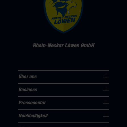
Rhein-Neckar Löwen GmbH
Über uns
Über
uns
Business
Pressecenter
Navigation
Navigation
Pressecenter
öffnen,
Business
öffnen,
dann
Navigation
Nachhaltigkeit
dann
klicken
Nachhaltigkeit
öffnen,
klicken
sie