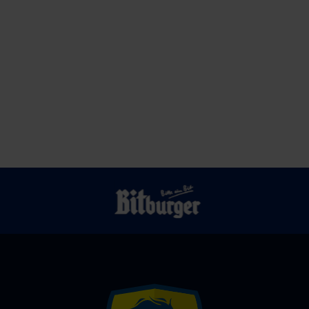
stand
Fest
eine
zum
Tüte
Saisonstart
Gemischtes