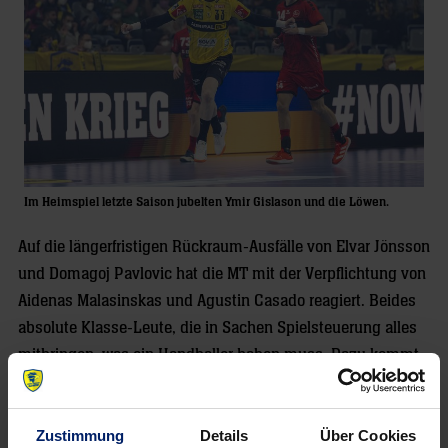
Im Heimspiel letzte Saison jubelten Ymir Gislason und die Löwen.
Auf die längerfristigen Rückraum-Ausfälle von Elvar Jönsson
und Domagoj Pavlovic hat die MT mit der Verpflichtung von
Aidenas Malasinskas und Agustin Casado reagiert. Beides
absolute Klasse-Leute, die in Sachen Spielsteuerung alles
mitbringen, was ein Handballer haben muss. Dazu kommt
auf halbrechts mit Ivan Martinovic ein extrem dynamischer
Rückraum-Mann. David Mandic auf Linksaußen ist wie
Martinovic Kroate und bringt absolutes Top-Niveau mit,
Zustimmung
Details
Über Cookies