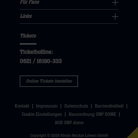
Navigation
Für Fans
dann
sie
Für
hier
öffnen,
klicken
hier
Fans
Links
dann
sie
Links
Navigation
klicken
hier
Navigation
öffnen,
sie
Tickets
öffnen,
dann
hier
dann
klicken
Tickethotline:
klicken
sie
0621 / 18190-333
sie
hier
hier
Online Tickets bestellen
Kontakt
Impressum
Datenschutz
Barrierefreiheit
Cookie-Einstellungen
Hausordnung SNP DOME
AGB SNP dome
Copyright © 2026 Rhein-Neckar Löwen GmbH