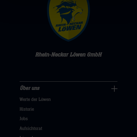
Rhein-Neckar Löwen GmbH
Über uns
Über
Werte der Löwen
uns
Navigation
Historie
öffnen,
Jobs
dann
Aufsichtsrat
klicken