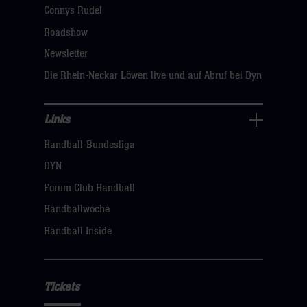
dann
Connys Rudel
klicken
Roadshow
sie
Newsletter
hier
Die Rhein-Neckar Löwen live und auf Abruf bei Dyn
Links
Links
Handball-Bundesliga
Navigation
öffnen,
DYN
dann
Forum Club Handball
klicken
Handballwoche
sie
Handball Inside
hier
Tickets