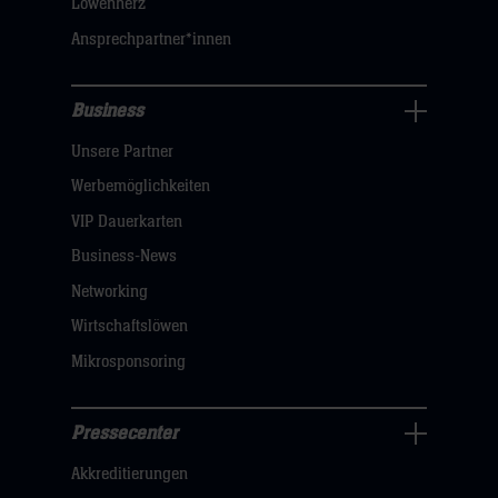
Löwenherz
sie
Ansprechpartner*innen
hier
Business
Pressecenter
Unsere Partner
Navigation
öffnen,
Werbemöglichkeiten
dann
VIP Dauerkarten
klicken
Business-News
sie
Networking
hier
Wirtschaftslöwen
Mikrosponsoring
Pressecenter
Business
Akkreditierungen
Navigation