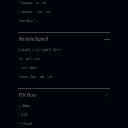
öffnen,
Presseanfragen
dann
Pressemeldungen
klicken
Downloads
sie
hier
Nachhaltigkeit
Nachhaltigkeit
Ansatz, Strategie & Ziele
Navigation
öffnen,
Grüne Löwen
dann
Löwenherz
klicken
Unser Commitment
sie
hier
Für Fans
Für
Videos
Fans
Navigation
Fotos
öffnen,
Podcast