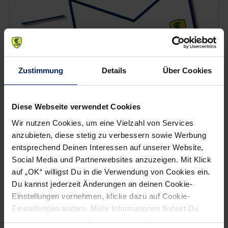
Zustimmung
Details
Über Cookies
Diese Webseite verwendet Cookies
Wenn du per E-Mail über Aktuelles aus der Löwenwelt
informiert werden willst, kannst du den Rhein-Neckar Löwen
Wir nutzen Cookies, um eine Vielzahl von Services
Newsletter
hier abonnieren
.
anzubieten, diese stetig zu verbessern sowie Werbung
entsprechend Deinen Interessen auf unserer Website,
Social Media und Partnerwebsites anzuzeigen. Mit Klick
Post
Alle News anzeigen
auf „OK“ willigst Du in die Verwendung von Cookies ein.
previous
newst
Du kannst jederzeit Änderungen an deinen Cookie-
navigation
Einstellungen vornehmen, klicke dazu auf Cookie-
News:
News:
Einstellungen ändern. Mehr Informationen findest Du
Deutsche
Dänemark
außerdem in unserer
Datenschutzerklärung
.
Handballer
erteilt