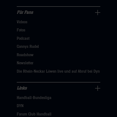
hier
Für Fans
Für
Videos
Fans
Navigation
Fotos
öffnen,
Podcast
dann
Connys Rudel
klicken
Roadshow
sie
Newsletter
hier
Die Rhein-Neckar Löwen live und auf Abruf bei Dyn
Links
Links
Handball-Bundesliga
Navigation
öffnen,
DYN
dann
Forum Club Handball