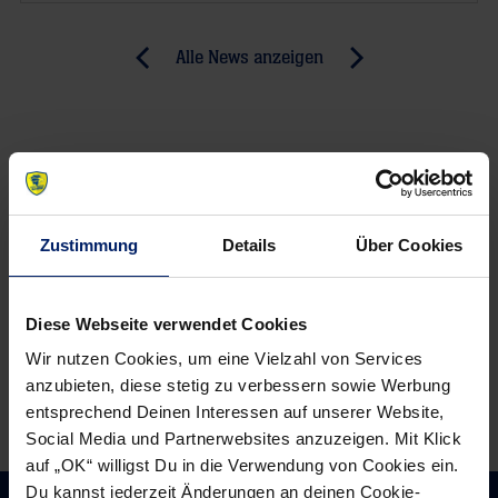
Post
Alle News anzeigen
previous
newst
navigation
News:
News:
„…
Löwen
dann
zeigen:
wird
Wir
es
können
Zustimmung
Details
Über Cookies
richtig
es
schwer“
noch!
Diese Webseite verwendet Cookies
Wir nutzen Cookies, um eine Vielzahl von Services
anzubieten, diese stetig zu verbessern sowie Werbung
entsprechend Deinen Interessen auf unserer Website,
Social Media und Partnerwebsites anzuzeigen. Mit Klick
auf „OK“ willigst Du in die Verwendung von Cookies ein.
Du kannst jederzeit Änderungen an deinen Cookie-