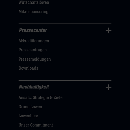
Wirtschaftslöwen
Mikrosponsoring
Pressecenter
Business
Akkreditierungen
Navigation
öffnen,
Presseanfragen
dann
Pressemeldungen
klicken
Downloads
sie
hier
Nachhaltigkeit
Nachhaltigkeit
Ansatz, Strategie & Ziele
Navigation
öffnen,
Grüne Löwen
dann
Löwenherz
klicken
Unser Commitment
sie