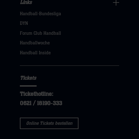
Links
Links
Handball-Bundesliga
Navigation
öffnen,
DYN
dann
Forum Club Handball
klicken
Handballwoche
sie
Handball Inside
hier
Tickets
Tickethotline:
0621 / 18190-333
Online Tickets bestellen