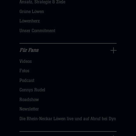
Ansatz, Strategie & Ziele
Navigation
öffnen,
Grüne Löwen
dann
Löwenherz
klicken
Unser Commitment
sie
hier
Für Fans
Für
Videos
Fans
Navigation
Fotos
öffnen,
Podcast
dann
Connys Rudel
klicken
Roadshow
sie
Newsletter
hier
Die Rhein-Neckar Löwen live und auf Abruf bei Dyn