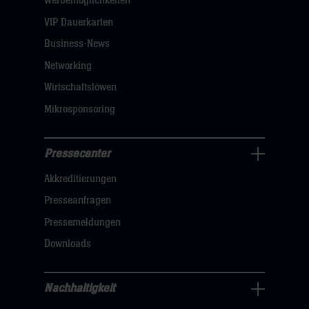
Werbemöglichkeiten
dann
VIP Dauerkarten
klicken
Business-News
sie
Networking
hier
Wirtschaftslöwen
Mikrosponsoring
Pressecenter
Business
Akkreditierungen
Navigation
öffnen,
Presseanfragen
dann
Pressemeldungen
klicken
Downloads
sie
hier
Nachhaltigkeit
Nachhaltigkeit