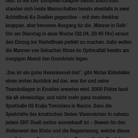
sein. In der EHF European-League-Saison 2020/2021
standen sich beide Mannschaften bereits ebenfalls in zwei
Achtelfinal-Ko-Duellen gegenüber – mit dem denkbar
knappen, aber besseren Ausgang für die „Männer in Gelb“.
Um am Dienstag in einer Woche (02.04, 20:45 Uhr) erneut
den Einzug ins Viertelfinale perfekt zu machen, dafür wollen
die Mannen von Sebastian Hinze im Optimalfall bereits am
morgigen Abend den Grundstein legen.
„Das ist ein guter Hexenkessel dort“, gibt Niclas Kirkelokke
einen ersten Ausblick auf das, was ihn und seine
Teamkollegen in Kroatien erwarten wird. 2000 Plätze fasst
die alt-ehrwürdige, und nicht mehr ganz moderne,
Sporthalle OS Kralja Tomislava in Nasice. Dass die
Spielstätte des kroatischen Serien-Vizemeisters in nahezu
jedem EHF-Duell restlos ausverkauft ist – Beweis für den
Stellenwert des Klubs und die Begeisterung, welche dieser