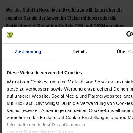
Wer das Spiel in Nexe live mitverfolgen will, kann über die
sozialen Kanäle der Löwen im Ticker mitlesen oder die
Partie über die Streaming-Portale DYN und DAZN verfolgen
(26.03.2024 / 20:45 Uhr).
Zustimmung
Details
Über C
NEWSLETTER
Diese Webseite verwendet Cookies
Wir nutzen Cookies, um eine Vielzahl von Services anzubiet
Wenn du per E-Mail über Aktuelles aus der Löwenwelt
stetig zu verbessern sowie Werbung entsprechend Deinen I
informiert werden willst, kannst du den Rhein-Neckar Löwen
auf unserer Website, Social Media und Partnerwebsites anz
Newsletter
hier abonnieren
.
Mit Klick auf „OK“ willigst Du in die Verwendung von Cookies
kannst jederzeit Änderungen an deinen Cookie-Einstellungen
vornehmen, klicke dazu auf Cookie-Einstellungen ändern. M
Post
Alle News anzeigen
Informationen findest Du außerdem in
previous
newst
navigation
unserer
Datenschutzerklärung
.