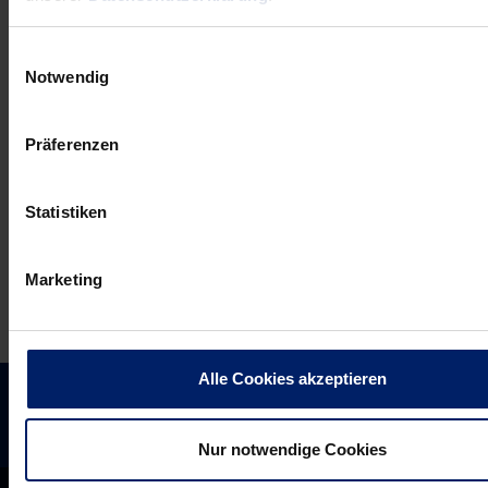
News:
News:
Löwen
Löwen
Einwilligungsauswahl
scheitern
nehmen
Notwendig
an
fünf
Berliner
Tore
Präferenzen
Bollwerk
Vorsprung
mit
Statistiken
nach
Hause
Marketing
Alle Cookies akzeptieren
Nur notwendige Cookies