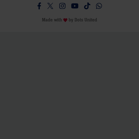
Besucht uns auf Facebook
Besucht uns auf Twitter
Besucht uns auf Instagram
Besucht uns auf Youtube
Besucht uns auf TikTo
Besucht uns auf 
Made with
by
Dots United