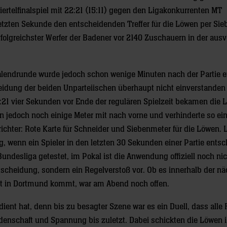
rtelfinalspiel mit 22:21 (15:11) gegen den Ligakonkurrenten MT
tzten Sekunde den entscheidenden Treffer für die Löwen per Sie
erfolgreichster Werfer der Badener vor 2140 Zuschauern in der aus
kalendrunde wurde jedoch schon wenige Minuten nach der Partie 
heidung der beiden Unparteiischen überhaupt nicht einverstanden
1:21 vier Sekunden vor Ende der regulären Spielzeit bekamen die
 jedoch noch einige Meter mit nach vorne und verhinderte so ei
ichter: Rote Karte für Schneider und Siebenmeter für die Löwen. 
g, wenn ein Spieler in den letzten 30 Sekunden einer Partie ents
 Bundesliga getestet, im Pokal ist die Anwendung offiziell noch ni
scheidung, sondern ein Regelverstoß vor. Ob es innerhalb der n
ht in Dortmund kommt, war am Abend noch offen.
ient hat, denn bis zu besagter Szene war es ein Duell, dass alle 
idenschaft und Spannung bis zuletzt. Dabei schickten die Löwen 