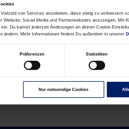
Cookies
 und Nikolaj Jacobsen gesprochen
 Vielzahl von Services anzubieten, diese stetig zu verbessern
r Website, Social Media und Partnerwebsites anzuzeigen. Mit Kli
ein. Du kannst jederzeit Änderungen an deinen Cookie-Einstell
en ändern. Mehr Informationen findest Du außerdem in unserer
D
elsungen-kuendigt-einspruch-an
Präferenzen
Statistiken
Alle News anzeigen
previous
newst
News:
News:
Dramatik
Vorletzter
Nur notwendige Cookies
All
pur
Heimauftritt
bei
im
Sieg
Jahr
der
2015
Löwen