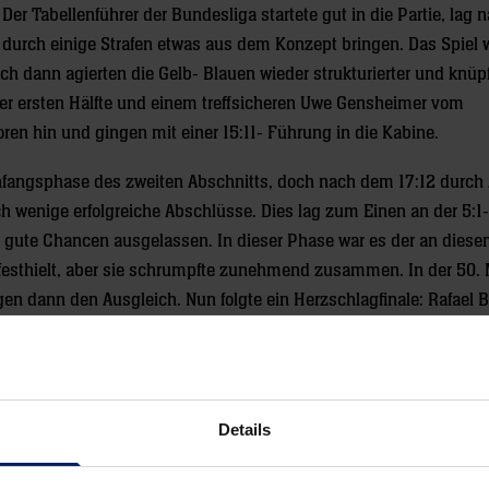
r Tabellenführer der Bundesliga startete gut in die Partie, lag 
r durch einige Strafen etwas aus dem Konzept bringen. Das Spiel
ch dann agierten die Gelb- Blauen wieder strukturierter und knüp
der ersten Hälfte und einem treffsicheren Uwe Gensheimer vom
ren hin und gingen mit einer 15:11- Führung in die Kabine.
Anfangsphase des zweiten Abschnitts, doch nach dem 17:12 durch
h wenige erfolgreiche Abschlüsse. Dies lag zum Einen an der 5:1-
 gute Chancen ausgelassen. In dieser Phase war es der an dies
 festhielt, aber sie schrumpfte zunehmend zusammen. In der 50. 
gen dann den Ausgleich. Nun folgte ein Herzschlagfinale: Rafael B
essen nach- 21:21. Noch zwei Minuten auf der Uhr. Nun hatte And
er Sjöstrand- Ballbesitz Melsungen und es folgte ein sehr langer
 von Michael Müller, doch Appelgren war zur Stelle und verhinder
Aktion waren die meisten der Zuschauer gedanklich schon in der
Details
derten Gegenstoß noch einen Siebenmeter zugesprochen und den
rn.