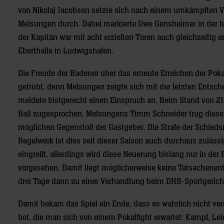
von Nikolaj Jacobsen setzte sich nach einem umkämpften Vie
Melsungen durch. Dabei markierte Uwe Gensheimer in der le
der Kapitän war mit acht erzielten Toren auch gleichzeitig 
Eberthalle in Ludwigshafen.
Die Freude der Badener über das erneute Erreichen der Po
getrübt, denn Melsungen zeigte sich mit der letzten Entsc
meldete fristgerecht einen Einspruch an. Beim Stand von 2
Ball zugesprochen, Melsungens Timm Schneider trug diesen
möglichen Gegenstoß der Gastgeber. Die Strafe der Schiedsr
Regelwerk ist dies seit dieser Saison auch durchaus zulässi
eingreift, allerdings wird diese Neuerung bislang nur in der
vorgesehen. Damit liegt möglicherweise keine Tatsachenent
drei Tage dann zu einer Verhandlung beim DHB-Sportgeric
Damit bekam das Spiel ein Ende, dass es wahrlich nicht verd
bot, die man sich von einem Pokalfight erwartet: Kampf, Le