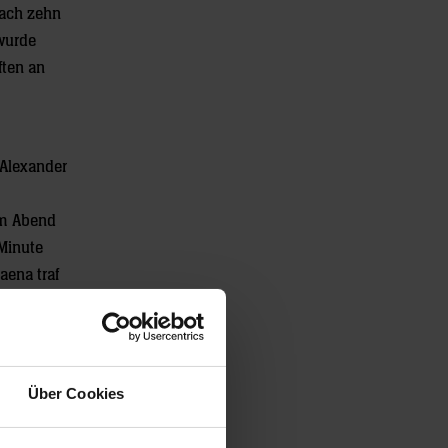
nach zehn
 wurde
ften an
 Alexander
em Abend
Minute
aena traf
y Schmid
 Angriff.
te mit
Über Cookies
 nutzte