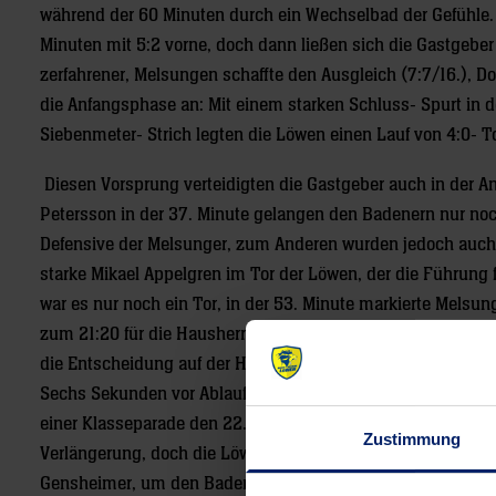
während der 60 Minuten durch ein Wechselbad der Gefühle. De
Minuten mit 5:2 vorne, doch dann ließen sich die Gastgebe
zerfahrener, Melsungen schaffte den Ausgleich (7:7/16.), Do
die Anfangsphase an: Mit einem starken Schluss- Spurt in 
Siebenmeter- Strich legten die Löwen einen Lauf von 4:0- To
Diesen Vorsprung verteidigten die Gastgeber auch in der 
Petersson in der 37. Minute gelangen den Badenern nur noc
Defensive der Melsunger, zum Anderen wurden jedoch auch
starke Mikael Appelgren im Tor der Löwen, der die Führung
war es nur noch ein Tor, in der 53. Minute markierte Melsun
zum 21:20 für die Hausherren, Fahlgren legte für die Nordh
die Entscheidung auf der Hand, scheiterte jedoch an MT-Keep
Sechs Sekunden vor Ablauf der zweiten Hälfte dann der Wurf
einer Klasseparade den 22. Treffer der Gäste. Nach dieser 
Zustimmung
Verlängerung, doch die Löwen bekamen nach einem verhin
Gensheimer, um den Badenern das Halbfinalticket zu siche