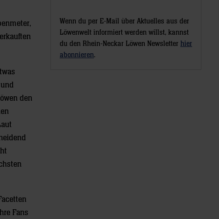
Wenn du per E-Mail über Aktuelles aus der
benmeter,
Löwenwelt informiert werden willst, kannst
verkauften
du den Rhein-Neckar Löwen Newsletter
hier
abonnieren
.
etwas
 und
 Löwen den
nen
Laut
cheidend
cht
ächsten
Facetten
ihre Fans