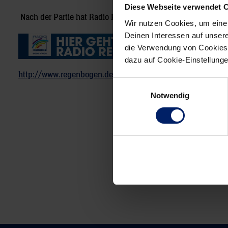
Diese Webseite verwendet 
Nach der Partie hat Radio Regenbogen mit Uwe Gensheimer
Wir nutzen Cookies, um eine
Deinen Interessen auf unsere
die Verwendung von Cookies 
dazu auf Cookie-Einstellung
http://www.regenbogen.de/news/587376/loewen-jubeln-m
Einwilligungsauswahl
Notwendig
Post
navigation