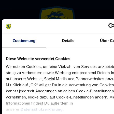
Zustimmung
Details
Über C
Rhein-Neckar Löwen GmbH
Diese Webseite verwendet Cookies
Wir nutzen Cookies, um eine Vielzahl von Services anzubiet
stetig zu verbessern sowie Werbung entsprechend Deinen I
auf unserer Website, Social Media und Partnerwebsites anz
Mit Klick auf „OK“ willigst Du in die Verwendung von Cookies
kannst jederzeit Änderungen an deinen Cookie-Einstellungen
Werte der Löwen
vornehmen, klicke dazu auf Cookie-Einstellungen ändern. M
Historie
Informationen findest Du außerdem in
unserer
Datenschutzerklärung
.
Jobs