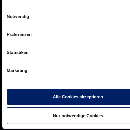
Aufsichtsrat
Einwilligungsauswahl
Löwenherz
Notwendig
Ansprechpartner*innen
Präferenzen
Unsere Partner
Statistiken
Werbemöglichkeiten
Marketing
VIP Dauerkarten
Business-News
Networking
Alle Cookies akzeptieren
Wirtschaftslöwen
Mikrosponsoring
Nur notwendige Cookies