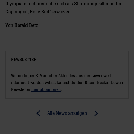
Olympiateilnehmern, die sich als Stimmungskiller in der
Göppinger „Hölle Süd“ erwiesen.
Von
Harald Betz
NEWSLETTER
Wenn du per E-Mail über Aktuelles aus der Löwenwelt
informiert werden willst, kannst du den Rhein-Neckar Löwen
Newsletter
hier abonnieren
.
Post
Alle News anzeigen
previous
newst
navigation
News:
News: