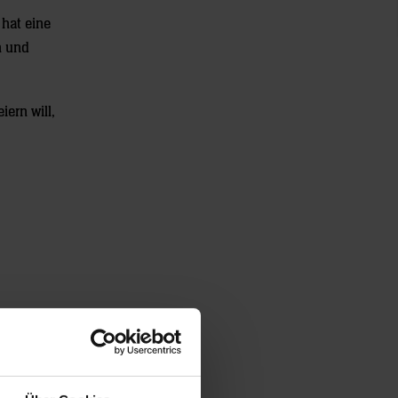
 hat eine
h und
ern will,