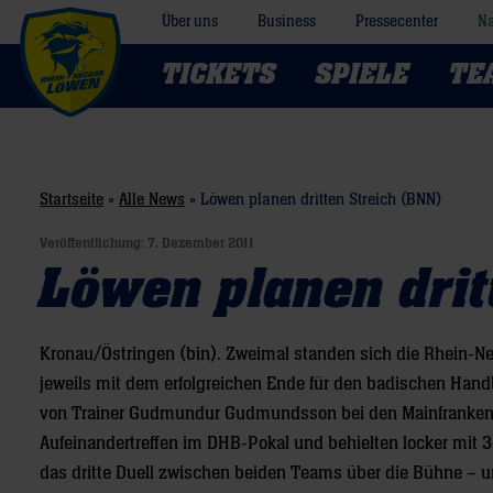
Über uns
Business
Pressecenter
Na
TICKETS
SPIELE
TE
Startseite
»
Alle News
»
Löwen planen dritten Streich (BNN)
Veröffentlichung:
7. Dezember 2011
Löwen planen drit
Kronau/Östringen (bin). Zweimal standen sich die Rhein-Ne
jeweils mit dem erfolgreichen Ende für den badischen Hand
von Trainer Gudmundur Gudmundsson bei den Mainfranken 
Aufeinandertreffen im DHB-Pokal und behielten locker mit 
das dritte Duell zwischen beiden Teams über die Bühne – u