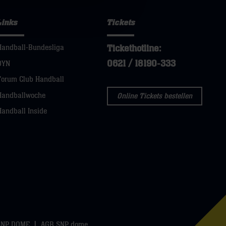
Links
Tickets
Tickethotline:
Handball-Bundesliga
0621 / 18190-333
DYN
Forum Club Handball
Handballwoche
Online Tickets bestellen
Handball Inside
SNP DOME
AGB SNP dome