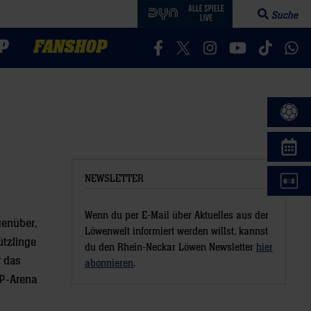
Suche
Suchfeld öff
P
FANSHOP
Besucht uns auf Facebook
Besucht uns auf Twitter
Besucht uns auf In
Besucht uns a
Besucht 
Bes
NEWSLETTER
Wenn du per E-Mail über Aktuelles aus der
genüber,
Löwenwelt informiert werden willst, kannst
ützlinge
du den Rhein-Neckar Löwen Newsletter
hier
 das
abonnieren
.
AP-Arena