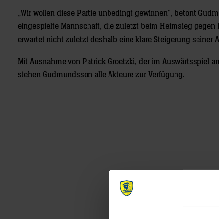
„Wir wollen diese Partie unbedingt gewinnen“, betont Gudm
eingespielte Mannschaft, die zuletzt beim Heimsieg gegen M
erwartet nicht zuletzt deshalb eine klare Steigerung seiner
Mit Ausnahme von Patrick Groetzki, der im Auswärtsspiel a
stehen Gudmundsson alle Akteure zur Verfügung.
Post
navigation