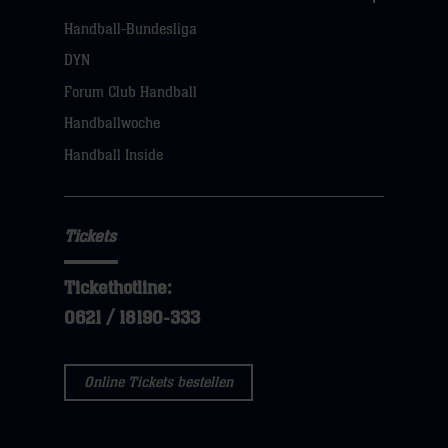
Links
Handball-Bundesliga
Navigation
öffnen,
DYN
dann
Forum Club Handball
klicken
Handballwoche
sie
Handball Inside
hier
Tickets
Tickethotline:
0621 / 18190-333
Online Tickets bestellen