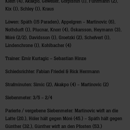
Klein (4), Akakpo, Geweiler, Gorpishin (1), Fuhrmann (2),
Kix (1), Schley (1), Kraus
Löwen: Späth (15 Paraden), Appelgren – Martinovic (6),
Nothdurft (1), Plucnar, Knorr (4), Óskarsson, Heymann (3),
Móré (2/2), Davidsson (1), Groetzki (2), Schefvert (1),
Lindenchrone (1), Kohlbacher (4)
Trainer: Emir Kurtagic – Sebastian Hinze
Schiedsrichter: Fabian Friedel & Rick Herrmann
Strafminuten: Simic (2), Akakpo (4) – Martinovic (2)
Siebenmeter: 3/5 – 2/4
Parierte / vergebene Siebenmeter: Martinovic wirft an die
Latte (20.), Höler hält gegen Móré (45.) – Späth hält gegen
Günther (32.), Günther wirft an den Pfosten (53.)