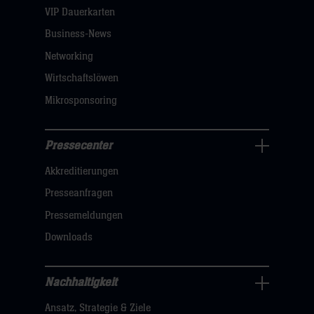
dann
VIP Dauerkarten
klicken
Business-News
sie
Networking
hier
Wirtschaftslöwen
Mikrosponsoring
Pressecenter
Business
Akkreditierungen
Navigation
öffnen,
Presseanfragen
dann
Pressemeldungen
klicken
Downloads
sie
hier
Nachhaltigkeit
Nachhaltigkeit
Ansatz, Strategie & Ziele
Navigation