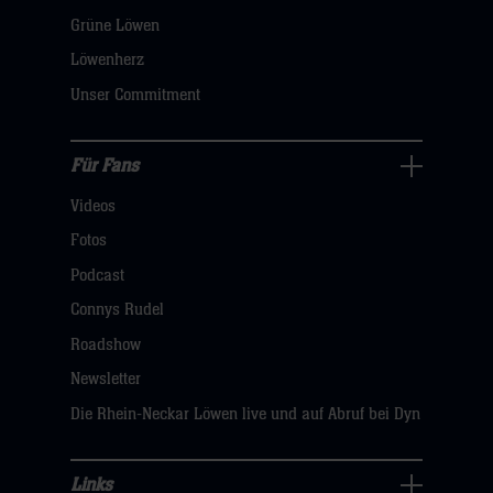
öffnen,
Grüne Löwen
dann
Löwenherz
klicken
Unser Commitment
sie
hier
Für Fans
Für
Videos
Fans
Navigation
Fotos
öffnen,
Podcast
dann
Connys Rudel
klicken
Roadshow
sie
Newsletter
hier
Die Rhein-Neckar Löwen live und auf Abruf bei Dyn
Links