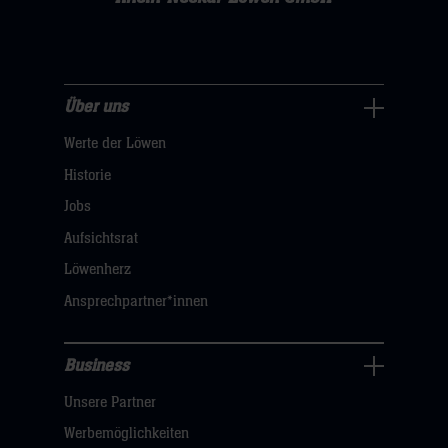
Über uns
Über
Werte der Löwen
uns
Navigation
Historie
öffnen,
Jobs
dann
Aufsichtsrat
klicken
Löwenherz
sie
Ansprechpartner*innen
hier
Business
Pressecenter
Unsere Partner
Navigation
öffnen,
Werbemöglichkeiten