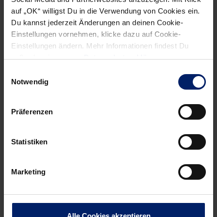
auf „OK“ willigst Du in die Verwendung von Cookies ein.
Wenn du per E-Mail über Aktuelles aus der Löwenwelt
Du kannst jederzeit Änderungen an deinen Cookie-
informiert werden willst, kannst du den Rhein-Neckar Löwen
Einstellungen vornehmen, klicke dazu auf Cookie-
Newsletter
hier abonnieren
.
Einstellungen ändern. Mehr Informationen findest Du
außerdem in unserer
Datenschutzerklärung
.
Einwilligungsauswahl
Post
Alle News anzeigen
Notwendig
previous
newst
navigation
News:
News:
Präferenzen
Zurück
3-
in
Stufen-
die
Vorverkauf
Statistiken
Spur
für
Pokalfight
Marketing
startet
um
14
Alle Cookies akzeptieren
Uhr