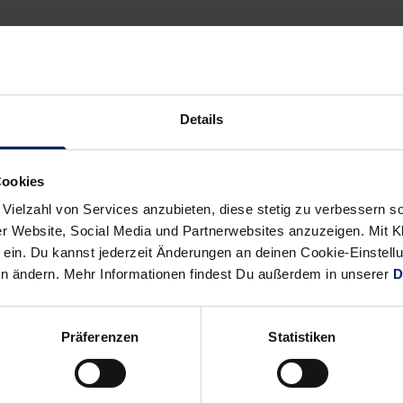
sheimer (6/3), Hannah Roggisch („2“), I. Guardiola (1), Manojlovi
ason (3), Ekdahl Du Rietz (3), G. Guardiola (4)
Details
Alle News anzeigen
previous
newst
Cookies
News:
News:
Ausverkauft:
Tim
 Vielzahl von Services anzubieten, diese stetig zu verbessern
r Website, Social Media und Partnerwebsites anzuzeigen. Mit Kli
Löwen
Suton:
ein. Du kannst jederzeit Änderungen an deinen Cookie-Einstell
vor
Hoffnungsträger
en ändern. Mehr Informationen findest Du außerdem in unserer
D
dem
für
ersten
den
Test
deutschen
Präferenzen
Statistiken
Handball