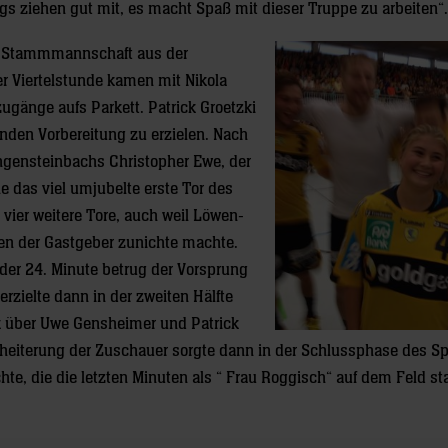
ngs ziehen gut mit, es macht Spaß mit dieser Truppe zu arbeiten“.
er Stammmannschaft aus der
r Viertelstunde kamen mit Nikola
ugänge aufs Parkett. Patrick Groetzki
enden Vorbereitung zu erzielen. Nach
ngensteinbachs Christopher Ewe, der
e das viel umjubelte erste Tor des
h vier weitere Tore, auch weil Löwen-
en der Gastgeber zunichte machte.
der 24. Minute betrug der Vorsprung
rzielte dann in der zweiten Hälfte
k über Uwe Gensheimer und Patrick
rheiterung der Zuschauer sorgte dann in der Schlussphase des Sp
hte, die die letzten Minuten als “ Frau Roggisch“ auf dem Feld s