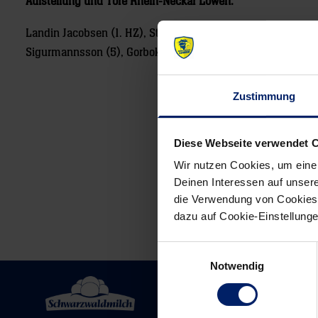
Aufstellung und Tore Rhein-Neckar Löwen:
Landin Jacobsen (1. HZ), Stojanovic (2.HZ); Schmid (3), Gen
Sigurmannsson (5), Gorbok (2), Myrhol (3), Groetzki (5), Kar
Zustimmung
Post
navigation
Diese Webseite verwendet 
Wir nutzen Cookies, um eine
Deinen Interessen auf unsere
die Verwendung von Cookies 
dazu auf Cookie-Einstellung
Einwilligungsauswahl
Notwendig