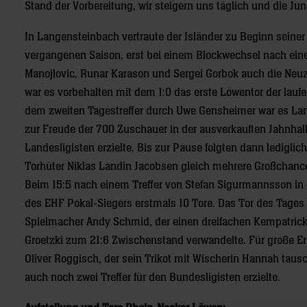
Stand der Vorbereitung, wir steigern uns täglich und die Ju
In Langensteinbach vertraute der Isländer zu Beginn sein
vergangenen Saison, erst bei einem Blockwechsel nach eine
Manojlovic, Runar Karason und Sergei Gorbok auch die Neuz
war es vorbehalten mit dem 1:0 das erste Löwentor der lauf
dem zweiten Tagestreffer durch Uwe Gensheimer war es La
zur Freude der 700 Zuschauer in der ausverkauften Jahnhall
Landesligisten erzielte. Bis zur Pause folgten dann lediglic
Torhüter Niklas Landin Jacobsen gleich mehrere Großchanc
Beim 15:5 nach einem Treffer von Stefan Sigurmannsson in 
des EHF Pokal-Siegers erstmals 10 Tore. Das Tor des Tages e
Spielmacher Andy Schmid, der einen dreifachen Kempatric
Groetzki zum 21:6 Zwischenstand verwandelte.
Für große E
Oliver Roggisch, der sein Trikot mit Wischerin Hannah tausc
auch noch zwei Treffer für den Bundesligisten erzielte.