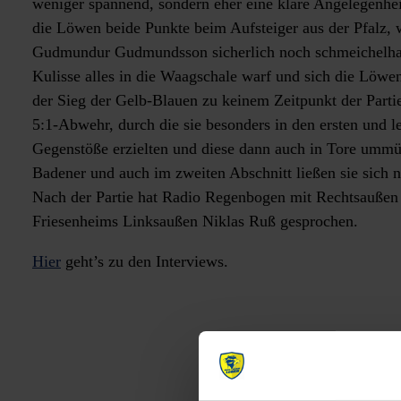
weniger spannend, sondern eher eine klare Angelegenhei
die Löwen beide Punkte beim Aufsteiger aus der Pfalz,
Gudmundur Gudmundsson sicherlich noch schmeichelhaft
Kulisse alles in die Waagschale warf und sich die Löwen
der Sieg der Gelb-Blauen zu keinem Zeitpunkt der Parti
5:1-Abwehr, durch die sie besonders in den ersten und 
Gegenstöße erzielten und diese dann auch in Tore ummün
Badener und auch im zweiten Abschnitt ließen sie sich n
Nach der Partie hat Radio Regenbogen mit Rechtsauße
Friesenheims Linksaußen Niklas Ruß gesprochen.
Hier
geht’s zu den Interviews.
Post
navigation