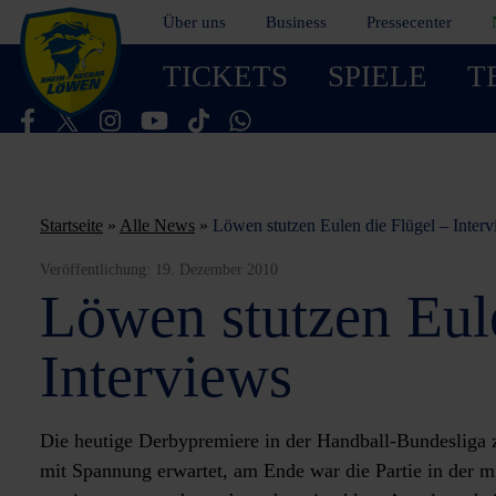
Über uns
Business
Pressecenter
TICKETS
SPIELE
T
Besucht uns auf Facebook
Besucht uns auf Twitter
Besucht uns auf Instagram
Besucht uns auf Youtube
Besucht uns auf TikTok
Besucht uns auf WhatsApp
Startseite
»
Alle News
»
Löwen stutzen Eulen die Flügel – Inter
Veröffentlichung:
19. Dezember 2010
Löwen stutzen Eule
Interviews
Die heutige Derbypremiere in der Handball-Bundeslig
mit Spannung erwartet, am Ende war die Partie in der 