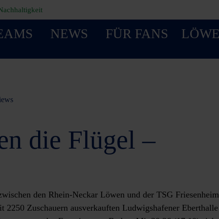
Nachhaltigkeit
EAMS
NEWS
FÜR FANS
LÖWE
views
n die Flügel –
a zwischen den Rhein-Neckar Löwen und der TSG Friesenhei
mit 2250 Zuschauern ausverkauften Ludwigshafener Eberthalle