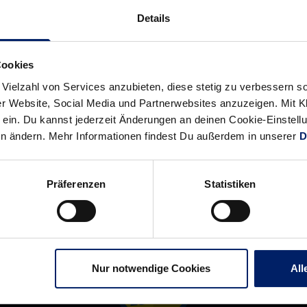
Löwen
„Der
Details
bringen
TBV
die
ist
Cookies
Punkte
eine
aus
Wundertüte“
 Vielzahl von Services anzubieten, diese stetig zu verbessern
r Website, Social Media und Partnerwebsites anzuzeigen. Mit Kli
der
ein. Du kannst jederzeit Änderungen an deinen Cookie-Einstell
Pfalz
en ändern. Mehr Informationen findest Du außerdem in unserer
D
mit
Präferenzen
Statistiken
Nur notwendige Cookies
All