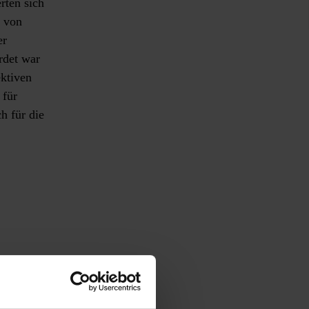
rten sich
s von
er
rdet war
ektiven
 für
h für die