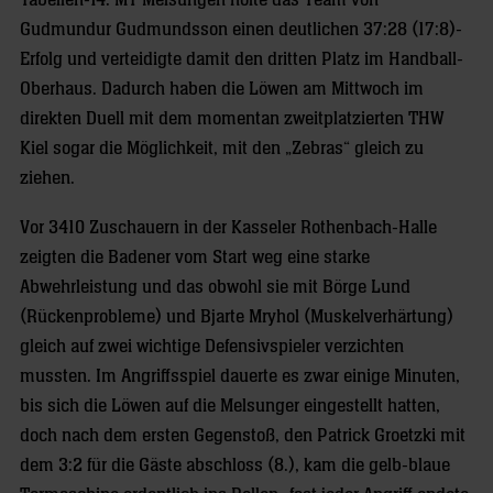
Tabellen-14. MT Melsungen holte das Team von
Gudmundur Gudmundsson einen deutlichen 37:28 (17:8)-
Erfolg und verteidigte damit den dritten Platz im Handball-
Oberhaus. Dadurch haben die Löwen am Mittwoch im
direkten Duell mit dem momentan zweitplatzierten THW
Kiel sogar die Möglichkeit, mit den „Zebras“ gleich zu
ziehen.
Vor 3410 Zuschauern in der Kasseler Rothenbach-Halle
zeigten die Badener vom Start weg eine starke
Abwehrleistung und das obwohl sie mit Börge Lund
(Rückenprobleme) und Bjarte Mryhol (Muskelverhärtung)
gleich auf zwei wichtige Defensivspieler verzichten
mussten. Im Angriffsspiel dauerte es zwar einige Minuten,
bis sich die Löwen auf die Melsunger eingestellt hatten,
doch nach dem ersten Gegenstoß, den Patrick Groetzki mit
dem 3:2 für die Gäste abschloss (8.), kam die gelb-blaue