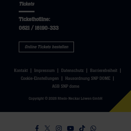
sie
Tickets
öffnen,
dann
hier
dann
klicken
Tickethotline:
klicken
sie
0621 / 18190-333
sie
hier
hier
Online Tickets bestellen
Kontakt
Impressum
Datenschutz
Barrierefreiheit
Cookie-Einstellungen
Hausordnung SNP DOME
AGB SNP dome
Copyright © 2026 Rhein-Neckar Löwen GmbH