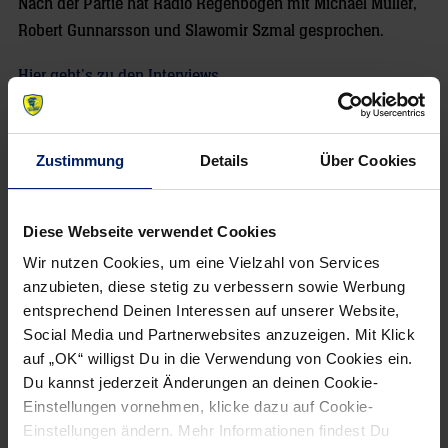
Nach der Partie hat Radio Regenbogen mit Michael Müller,
Robert Gunnarsson und Slawomir Szmal gesprochen.
Hier geht’s zu den Interviews
Radio Regenbogen, 04.04.2011
Zustimmung
Details
Über Cookies
Diese Webseite verwendet Cookies
NEWSLETTER
Wir nutzen Cookies, um eine Vielzahl von Services
anzubieten, diese stetig zu verbessern sowie Werbung
entsprechend Deinen Interessen auf unserer Website,
Social Media und Partnerwebsites anzuzeigen. Mit Klick
auf „OK“ willigst Du in die Verwendung von Cookies ein.
Du kannst jederzeit Änderungen an deinen Cookie-
Einstellungen vornehmen, klicke dazu auf Cookie-
Einstellungen ändern. Mehr Informationen findest Du