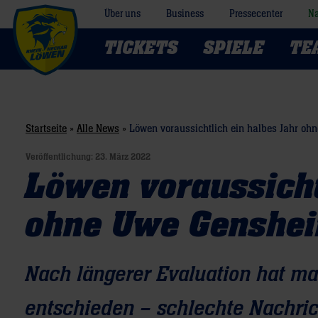
Über uns
Business
Pressecenter
Na
TICKETS
SPIELE
TE
Startseite
»
Alle News
»
Löwen voraussichtlich ein halbes Jahr o
Veröffentlichung:
23. März 2022
Löwen voraussicht
ohne Uwe Genshe
Nach längerer Evaluation hat man
entschieden – schlechte Nachric