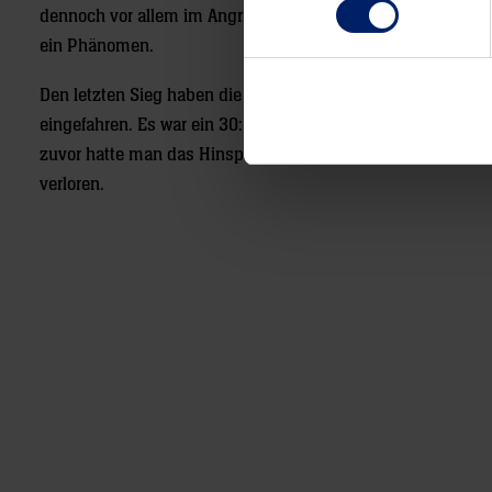
dennoch vor allem im Angriff so gar nicht laufen will in diese
ein Phänomen.
Den letzten Sieg haben die Gallier von der Alb am 14. Nove
eingefahren. Es war ein 30:28 über den Bergischen HC. Zw
zuvor hatte man das Hinspiel in Mannheim gegen die Löwe
verloren.
Post
navigation