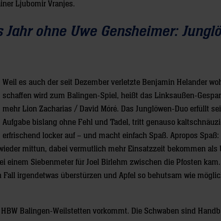
iner Ljubomir Vranjes.
es Jahr ohne Uwe Gensheimer: Jungl
Weil es auch der seit Dezember verletzte Benjamin Helander woh
schaffen wird zum Balingen-Spiel, heißt das Linksaußen-Gespa
mehr Lion Zacharias / David Móré. Das Junglöwen-Duo erfüllt se
Aufgabe bislang ohne Fehl und Tadel, tritt genauso kaltschnäuzi
erfrischend locker auf – und macht einfach Spaß. Apropos Spaß:
 wieder mittun, dabei vermutlich mehr Einsatzzeit bekommen als 
i einem Siebenmeter für Joel Birlehm zwischen die Pfosten kam.
n Fall irgendetwas überstürzen und Apfel so behutsam wie mögli
on HBW Balingen-Weilstetten vorkommt. Die Schwaben sind Handba