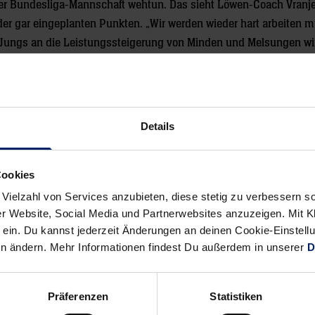
der Bundesliga-Mannschaft wehtun. Das sieht Löwen-Coach Vranj
oder gar eingeplanten Punkten. „Wir werden wieder hart arbeiten 
ne Jungs an die Leistungssteigerung von Minden und Melsungen wi
Löwen in der Tabelle der LIQUI MOLY HBL auf 19:25 Punkte und P
 am Stück auf den letzten Tabellenplatz zurückgefallen, wo man m
lt spielt.
Details
es Jahr ohne Uwe Gensheimer: Balin
Liga-Sieg
Cookies
 Vielzahl von Services anzubieten, diese stetig zu verbessern
ie haben, um
r Website, Social Media und Partnerwebsites anzuzeigen. Mit Kli
ndest in der
ein. Du kannst jederzeit Änderungen an deinen Cookie-Einstell
en ändern. Mehr Informationen findest Du außerdem in unserer
D
BW einen der
örn Zintel
na Schoch
Präferenzen
Statistiken
l. Warum es