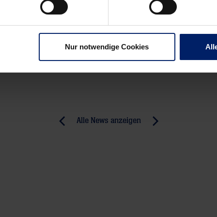
r Saison, ist
mber
Nur notwendige Cookies
All
ei Wochen
Ex-Löwe Vladan Lipovina holt im HBW-Dress zum Wurf aus.
n mit 23:34
Alle News anzeigen
previous
newst
News:
News:
Junglöwen
Geduld
setzen
zahlt
Ausrufezeichen
sich
aus-
Sieg