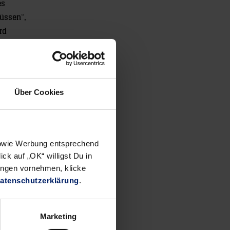
es
müssen“,
rd
latz zehn
it 9:35
Über Cookies
gen
 sowie Werbung entsprechend
ck auf „OK“ willigst Du in
ungen vornehmen, klicke
atenschutzerklärung
.
Marketing