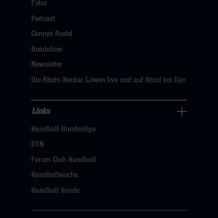
Navigation
Fotos
öffnen,
Podcast
dann
Connys Rudel
klicken
Roadshow
sie
Newsletter
hier
Die Rhein-Neckar Löwen live und auf Abruf bei Dyn
Links
Links
Handball-Bundesliga
Navigation
öffnen,
DYN
dann
Forum Club Handball
klicken
Handballwoche
sie
Handball Inside
hier