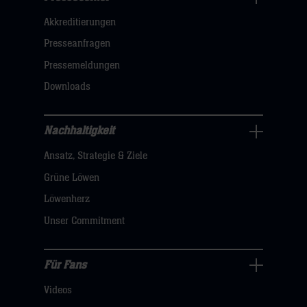
Business
Akkreditierungen
Navigation
öffnen,
Presseanfragen
dann
Pressemeldungen
klicken
Downloads
sie
hier
Nachhaltigkeit
Nachhaltigkeit
Ansatz, Strategie & Ziele
Navigation
öffnen,
Grüne Löwen
dann
Löwenherz
klicken
Unser Commitment
sie
hier
Für Fans
Für
Videos
Fans