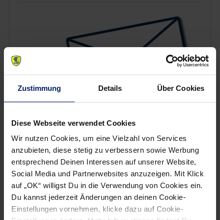
Zustimmung
Details
Über Cookies
Diese Webseite verwendet Cookies
Wir nutzen Cookies, um eine Vielzahl von Services
Wenn du per E-Mail über Aktuelles aus der Löwenwelt
anzubieten, diese stetig zu verbessern sowie Werbung
informiert werden willst, kannst du den Rhein-Neckar Löwen
entsprechend Deinen Interessen auf unserer Website,
Newsletter
hier abonnieren
.
Social Media und Partnerwebsites anzuzeigen. Mit Klick
auf „OK“ willigst Du in die Verwendung von Cookies ein.
Du kannst jederzeit Änderungen an deinen Cookie-
Post
Alle News anzeigen
Einstellungen vornehmen, klicke dazu auf Cookie-
previous
newst
navigation