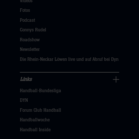
Videos
Fans
Navigation
Fotos
öffnen,
Podcast
dann
Connys Rudel
klicken
Roadshow
sie
Newsletter
hier
Die Rhein-Neckar Löwen live und auf Abruf bei Dyn
Links
Links
Handball-Bundesliga
Navigation
öffnen,
DYN
dann
Forum Club Handball
klicken
Handballwoche
sie
Handball Inside
hier