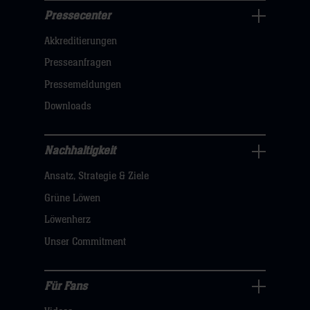
Pressecenter
Business
Akkreditierungen
Navigation
öffnen,
Presseanfragen
dann
Pressemeldungen
klicken
Downloads
sie
hier
Nachhaltigkeit
Nachhaltigkeit
Ansatz, Strategie & Ziele
Navigation
öffnen,
Grüne Löwen
dann
Löwenherz
klicken
Unser Commitment
sie
hier
Für Fans
Für