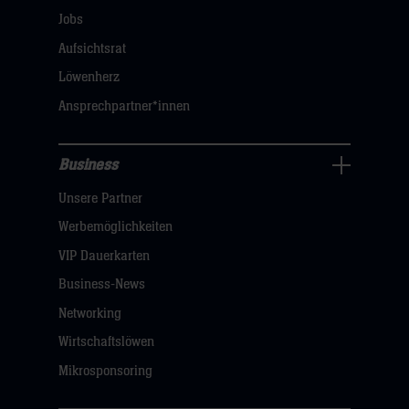
öffnen,
Jobs
dann
Aufsichtsrat
klicken
Löwenherz
sie
Ansprechpartner*innen
hier
Business
Pressecenter
Unsere Partner
Navigation
öffnen,
Werbemöglichkeiten
dann
VIP Dauerkarten
klicken
Business-News
sie
Networking
hier
Wirtschaftslöwen
Mikrosponsoring