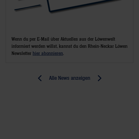
Wenn du per E-Mail über Aktuelles aus der Löwenwelt
informiert werden willst, kannst du den Rhein-Neckar Löwen
Newsletter
hier abonnieren
.
Post
Alle News anzeigen
previous
newst
navigation
News:
News:
U18
Acht
steht
Tage
im
schuften
EM-
in
Halbfinale
der