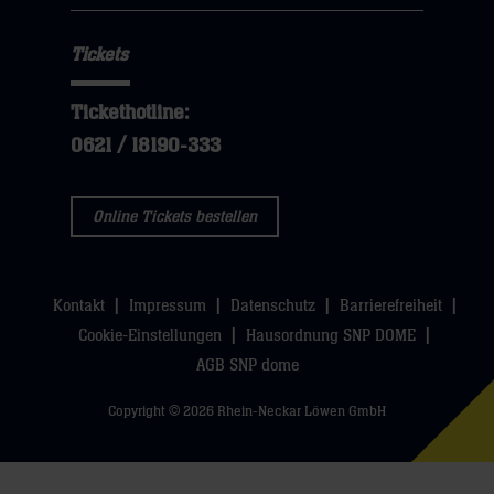
Navigation
klicken
hier
Navigation
öffnen,
sie
Tickets
öffnen,
dann
hier
dann
klicken
Tickethotline:
klicken
sie
0621 / 18190-333
sie
hier
hier
Online Tickets bestellen
Kontakt
Impressum
Datenschutz
Barrierefreiheit
Cookie-Einstellungen
Hausordnung SNP DOME
AGB SNP dome
Copyright © 2026 Rhein-Neckar Löwen GmbH