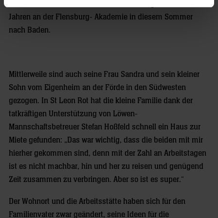
fortbildet. So führte ihn sein beruflicher Weg nach acht
Jahren an der Flensburg- Akademie in diesem Sommer
nach Baden.
Mittlerweile sind auch seine Frau Sandra und sein kleiner
Sohn vom Eigenheim an der Förde in den Südwesten
gezogen. In St Leon Rot hat die kleine Familie dank der
tatkräftigen Unterstützung von Löwen-
Mannschaftsbetreuer Stefan Hoßfeld schnell ein Haus zur
Miete gefunden: „Das war wichtig, dass die beiden mit mir
hierher gekommen sind, denn mit der Zahl an Arbeitstagen
ist es nicht machbar, hin und her zu reisen und genügend
Zeit zusammen zu verbringen. Aber so ist es super.“
Der Wohnort und die Arbeitsstätte haben sich für den
Familienvater zwar geändert, seine Ideen für die