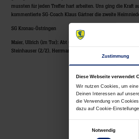
mussten für jeden Treffer hart arbeiten. Uns ging die Kraf
kommentierte SG-Coach Klaus Gärtner die zweite Heimniede
SG Kronau-Östringen
Maier, Ullrich (im Tor); Abt (6), Kretschmer, Jochim (1), Schm
Steinhauser (2/2), Herrmann.
Zustimmung
Post
Diese Webseite verwendet 
navigation
Wir nutzen Cookies, um eine
Deinen Interessen auf unsere
die Verwendung von Cookies 
dazu auf Cookie-Einstellung
Einwilligungsauswahl
Notwendig