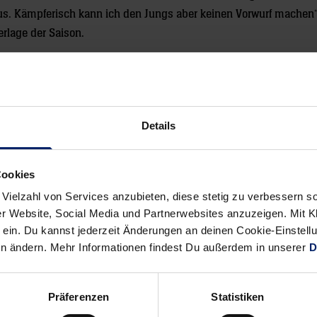
t aus. Kämpferisch kann ich den Jungs aber keinen Vorwurf machen“
rlage der Saison.
idt (6), Pauli, Dippe (3), Djozic (9/4), Bechtold, Rudolf (1), Körne
Details
Alle News anzeigen
Cookies
previous
newst
 Vielzahl von Services anzubieten, diese stetig zu verbessern
News:
News:
r Website, Social Media und Partnerwebsites anzuzeigen. Mit Kli
Kroatien
Spanien
ein. Du kannst jederzeit Änderungen an deinen Cookie-Einstell
sichert
ist
en ändern. Mehr Informationen findest Du außerdem in unserer
D
sich
Weltmeister
die
Präferenzen
Statistiken
Bronzemedaille