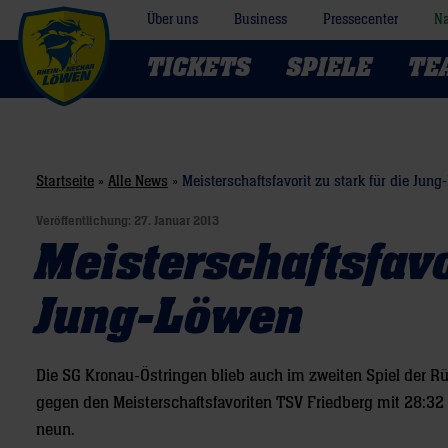
Über uns
Business
Pressecenter
Na
TICKETS
SPIELE
TE
Startseite
»
Alle News
»
Meisterschaftsfavorit zu stark für die Jun
Veröffentlichung:
27. Januar 2013
Meisterschaftsfavo
Jung-Löwen
Die SG Kronau-Östringen blieb auch im zweiten Spiel der R
gegen den Meisterschaftsfavoriten TSV Friedberg mit 28:32 
neun.