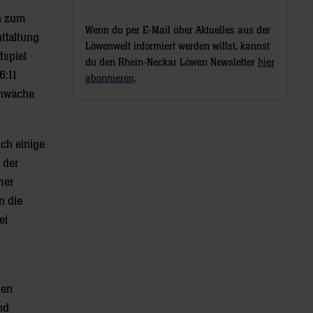
ch zum
Wenn du per E-Mail über Aktuelles aus der
ntfaltung
Löwenwelt informiert werden willst, kannst
fspiel
du den Rhein-Neckar Löwen Newsletter
hier
6:11
abonnieren
.
chwäche
ich einige
 der
mer
n die
ei
ben
nd