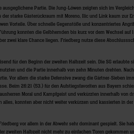
ie ausgeglichene Partie. Die Jung-Löwen zeigten sich im Verglei
dass der starke Gästerückraum mit Moreno, Ilic und Link kaum zur E
wen Vorteile. Über schnelle Gegenstöße und konzentriertes Angrif
e Führung konnten die Gelbhemden bis kurz vor dem Wechsel auf 1
ber zwei klare Chance liegen. Friedberg nutze diese Abschlusss
send für den Beginn der zweiten Halbzeit sein. Die SG erlaubte s
nutzten und die Partie innerhalb von zehn Minuten drehten. Nach
rtie. Vor allem die starke Defensive zwang die Gärtner-Sieben im
sse. Beim 26:21 (53.) für den Aufstiegsfavoriten aus Bayern schie
Hausherren Moral und Kampfgeist und verkürzten innerhalb von dr
alles, konnten aber nicht weiter verkürzen und kassierten in der
 Friedberg vor allem in der Abwehr sehr dominant gespielt. Sie ha
n der zweiten Halbzeit nicht mehr zu einfachen Toren gekommen u