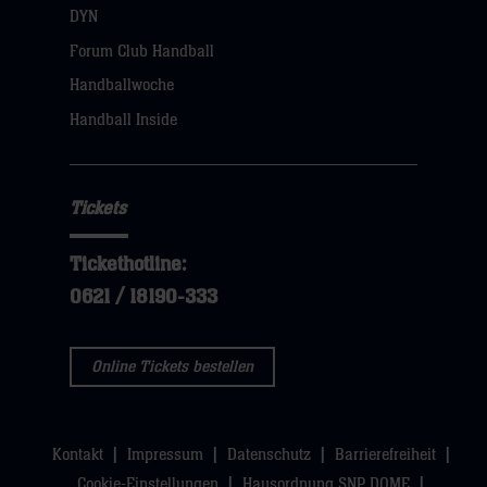
öffnen,
DYN
dann
Forum Club Handball
klicken
Handballwoche
sie
Handball Inside
hier
Tickets
Tickethotline:
0621 / 18190-333
Online Tickets bestellen
Kontakt
Impressum
Datenschutz
Barrierefreiheit
Cookie-Einstellungen
Hausordnung SNP DOME