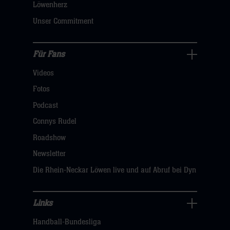
dann
Löwenherz
klicken
Unser Commitment
sie
hier
Für Fans
Für
Videos
Fans
Navigation
Fotos
öffnen,
Podcast
dann
Connys Rudel
klicken
Roadshow
sie
Newsletter
hier
Die Rhein-Neckar Löwen live und auf Abruf bei Dyn
Links
Links
Handball-Bundesliga
Navigation