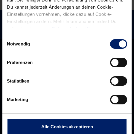
an
Du kannst jederzeit Änderungen an deinen Cookie-
(HNA)
Einstellungen vornehmen, klicke dazu auf Cookie-
Einstellungen ändern. Mehr Informationen findest Du
außerdem in unserer
Datenschutzerklärung
.
Einwilligungsauswahl
Notwendig
Präferenzen
Statistiken
Marketing
Rhein-Neckar Löwen GmbH
Alle Cookies akzeptieren