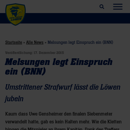
Suchfeld öffnen
Navig
Startseite
»
Alle News
»
Melsungen legt Einspruch ein (BNN)
Veröffentlichung:
17. Dezember 2015
Melsungen legt Einspruch
ein (BNN)
Umstrittener Strafwurf lässt die Löwen
jubeln
Kaum dass Uwe Gensheimer den finalen Siebenmeter
verwandelt hatte, gab es kein Halten mehr. Wie die Kletten
hingen die Mitspieler an ihrem Kapitän. Dank des Treffers