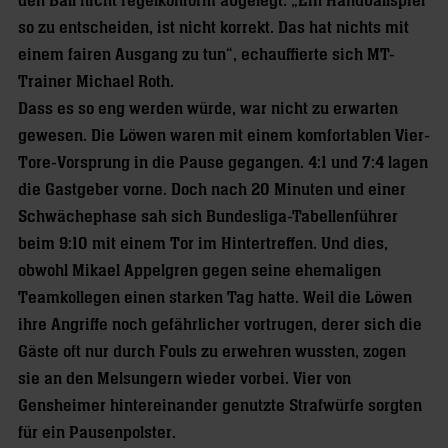
den Ball nicht regelkonform abgelegt. „Ein Handballspiel
so zu entscheiden, ist nicht korrekt. Das hat nichts mit
einem fairen Ausgang zu tun“, echauffierte sich MT-
Trainer Michael Roth.
Dass es so eng werden würde, war nicht zu erwarten
gewesen. Die Löwen waren mit einem komfortablen Vier-
Tore-Vorsprung in die Pause gegangen. 4:1 und 7:4 lagen
die Gastgeber vorne. Doch nach 20 Minuten und einer
Schwächephase sah sich Bundesliga-Tabellenführer
beim 9:10 mit einem Tor im Hintertreffen. Und dies,
obwohl Mikael Appelgren gegen seine ehemaligen
Teamkollegen einen starken Tag hatte. Weil die Löwen
ihre Angriffe noch gefährlicher vortrugen, derer sich die
Gäste oft nur durch Fouls zu erwehren wussten, zogen
sie an den Melsungern wieder vorbei. Vier von
Gensheimer hintereinander genutzte Strafwürfe sorgten
für ein Pausenpolster.