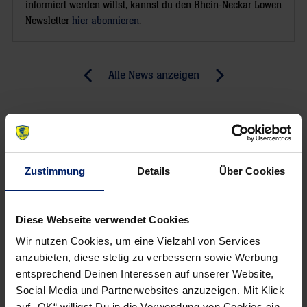
informiert werden willst, kannst du den Rhein-Neckar Löwen
Newsletter
hier abonnieren
.
Post
Alle News anzeigen
previous
newst
navigation
News:
News:
Gensheimer
21:22
wirft
–
die
MT
Zustimmung
Details
Über Cookies
Rhein-
verpasst
Neckar
Halbfinale
Diese Webseite verwendet Cookies
Löwen
und
ins
kündigt
Wir nutzen Cookies, um eine Vielzahl von Services
Final
Einspruch
anzubieten, diese stetig zu verbessern sowie Werbung
entsprechend Deinen Interessen auf unserer Website,
Four
gegen
Social Media und Partnerwebsites anzuzeigen. Mit Klick
(RNZ)
Wertung
auf „OK“ willigst Du in die Verwendung von Cookies ein.