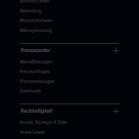
Business-News
sie
Networking
hier
Wirtschaftslöwen
Mikrosponsoring
Pressecenter
Business
Akkreditierungen
Navigation
öffnen,
Presseanfragen
dann
Pressemeldungen
klicken
Downloads
sie
hier
Nachhaltigkeit
Nachhaltigkeit
Ansatz, Strategie & Ziele
Navigation
öffnen,
Grüne Löwen