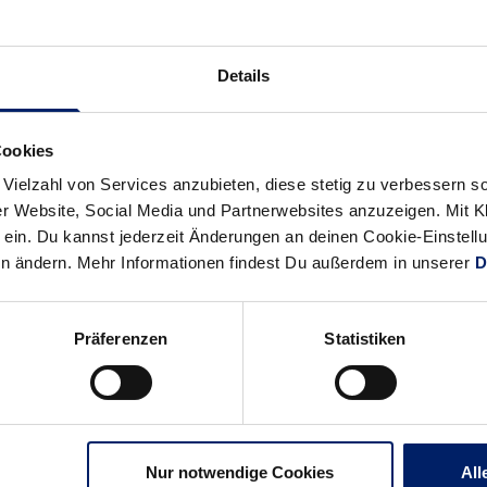
Alle News anzeigen
previous
newst
Details
News:
News:
Hohe
Transfertheater
Ziele
vor
Cookies
in
der
 Vielzahl von Services anzubieten, diese stetig zu verbessern
Hamburg
Wende?
r Website, Social Media und Partnerwebsites anzuzeigen. Mit Kli
ein. Du kannst jederzeit Änderungen an deinen Cookie-Einstell
en ändern. Mehr Informationen findest Du außerdem in unserer
D
Präferenzen
Statistiken
Nur notwendige Cookies
All