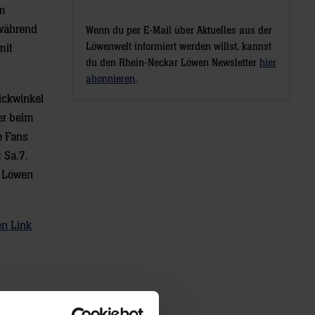
am
 während
Wenn du per E-Mail über Aktuelles aus der
Löwenwelt informiert werden willst, kannst
mit
du den Rhein-Neckar Löwen Newsletter
hier
abonnieren
.
ickwinkel
er beim
e Fans
 Sa.7.
n Löwen
en Link