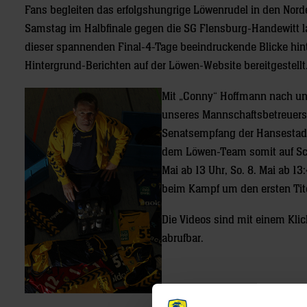
Fans begleiten das erfolgshungrige Löwenrudel in den No
Samstag im Halbfinale gegen die SG Flensburg-Handewitt l
dieser spannenden Final-4-Tage beeindruckende Blicke hinte
Hintergrund-Berichten auf der Löwen-Website bereitgestellt
Mit „Conny“ Hoffmann nach und
unseres Mannschaftsbetreuers:
Senatsempfang der Hansestadt
dem Löwen-Team somit auf Schr
Mai ab 13 Uhr, So. 8. Mai ab 13
beim Kampf um den ersten Tit
Die Videos sind mit einem Kli
abrufbar.