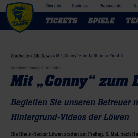
Über uns
Business
Pressecenter
Na
TICKETS
SPIELE
TE
Startseite
»
Alle News
»
Mit „Conny“ zum Lufthansa Final 4
Veröffentlichung:
5. Mai 2011
Mit „Conny“ zum L
Begleiten Sie unseren Betreuer 
Hintergrund-Videos der Löwen
Die Rhein-Neckar Löwen starten am Freitag, 6. Mai, nach