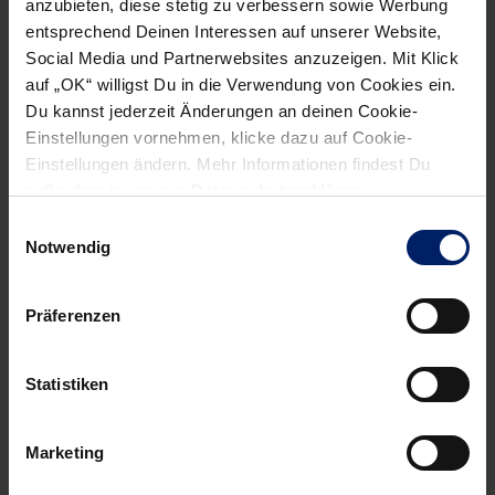
anzubieten, diese stetig zu verbessern sowie Werbung
Aufsteiger Eintracht Hagen das 31:20 (52.) macht, ist der
entsprechend Deinen Interessen auf unserer Website,
deutsche Auftaktsieg endgültig eingesackt.
Social Media und Partnerwebsites anzuzeigen. Mit Klick
auf „OK“ willigst Du in die Verwendung von Cookies ein.
Weiter geht es für das DHB-Junioren-Team bereits am
Du kannst jederzeit Änderungen an deinen Cookie-
Freitag, 16.30 Uhr. Dann ist Norwegen der Gegner, das
Einstellungen vornehmen, klicke dazu auf Cookie-
früher am Tag Dänemark 19:29 unterlag. Die Partie kann
Einstellungen ändern. Mehr Informationen findest Du
unter anderem auf sportdeutschland.tv im Livestream
außerdem in unserer
Datenschutzerklärung
.
verfolgt werden. Mit einem Sieg wäre der Einzug in die
Einwilligungsauswahl
Notwendig
Hauptrunde als einer der beiden Gruppenbesten ziemlich
sicher fix.
Präferenzen
Statistiken
NEWSLETTER
Marketing
Wenn du per E-Mail über Aktuelles aus der Löwenwelt
informiert werden willst, kannst du den Rhein-Neckar Löwen