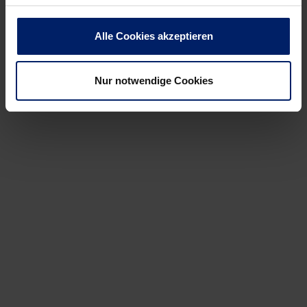
Newsletter
hier abonnieren
.
Alle Cookies akzeptieren
Post
Alle News anzeigen
Nur notwendige Cookies
previous
newst
navigation
News:
News:
dekoGraphics
Wende
neuer
bei
Teampartner
Horzen:
der
Kreisläufer
Rhein-
kommt
Neckar
doch
Löwen
schon
jetzt