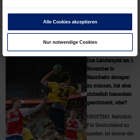
anstehen.
Aber insgesamt geht es vorwärts?
Alle Cookies akzeptieren
GROETZKI: Auf jeden Fall. In Hannover habe ich zuletzt
schon zweimal 20 Minuten gespielt und das Knie hat das
Nur notwendige Cookies
alles gut mitgemacht. Ich bin auf dem richtigen Weg.
Das Länderspiel am 1.
November in
Mannheim absagen
zu müssen, hat aber
sicherlich besonders
geschmerzt, oder?
GROETZKI: Natürlich.
Für Deutschland zu
spielen, ist immer ein