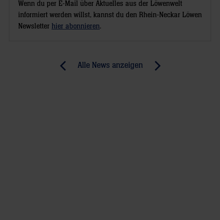
Wenn du per E-Mail über Aktuelles aus der Löwenwelt
informiert werden willst, kannst du den Rhein-Neckar Löwen
Newsletter
hier abonnieren
.
Post
Alle News anzeigen
previous
newst
navigation
News:
News:
Das
Löwen
etwas
stehen
andere
im
Heimspiel
Achtelfinale-
Interviews
(RR)