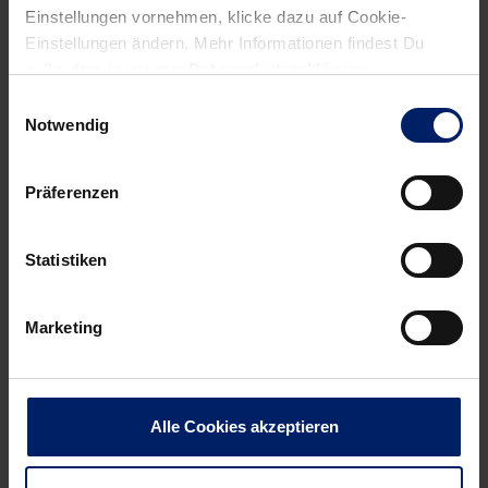
Geben sie in der Arena Nürnberger Versicherung am
Einstellungen vornehmen, klicke dazu auf Cookie-
Sonntagnachmittag auch nur ein paar Prozentpunkte zu
Einstellungen ändern. Mehr Informationen findest Du
wenig, wird das nicht nur eine enge Kiste, sondern kann
außerdem in unserer
Datenschutzerklärung
.
auch komplett in die Hose gehen.
Einwilligungsauswahl
Notwendig
Bergkirchweih und Bierkrugstemmen
Präferenzen
Statistiken
Marketing
Alle Cookies akzeptieren
Für die Erlanger ist das Spiel ohnehin etwas Besonderes.