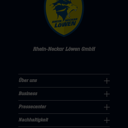
Rhein-Neckar Löwen GmbH
Über uns
Über
uns
Business
Pressecenter
Navigation
Navigation
Pressecenter
öffnen,
Business
öffnen,
dann
Navigation
Nachhaltigkeit
dann
klicken
Nachhaltigkeit
öffnen,