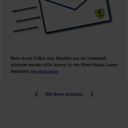
Wenn du per E-Mail über Aktuelles aus der Löwenwelt
informiert werden willst, kannst du den Rhein-Neckar Löwen
Newsletter
hier abonnieren
.
Post
Alle News anzeigen
previous
newst
navigation
News:
News:
Connys
„Kimis“
Rudel
Spendenaktion