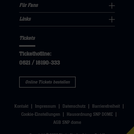
klicken
sie
Navigation
Für Fans
dann
sie
Für
hier
öffnen,
klicken
hier
Fans
Links
dann
sie
Links
Navigation
klicken
hier
Navigation
öffnen,
sie
Tickets
öffnen,
dann
hier
dann
klicken
Tickethotline:
klicken
sie
0621 / 18190-333
sie
hier
hier
Online Tickets bestellen
Kontakt
Impressum
Datenschutz
Barrierefreiheit
Cookie-Einstellungen
Hausordnung SNP DOME
AGB SNP dome