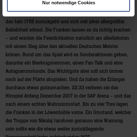
Nur notwendige Cookies
Bei ihnen steht am Wochenende die sogenannte
Bergkirchweih auf dem Programm, ein Volksfest, das auf
das Jahr 1755 zurückgeht und sich seit jeher allergrößter
Beliebtheit erfreut. Die Franken lassen es da richtig krachen
– und würden die Feierlichkeiten natürlich am allerliebsten
mit einem Sieg über den aktuellen Deutschen Meister
krönen. Rund um das Spiel wird es Sonderaktionen geben,
darunter ein Bierkrugstemmen, einen Fan-Talk und eine
Autogrammstunde. Das Wichtigste aber soll sich immer
noch auf der Platte abspielen. Und da haben die Erlanger
durchaus etwas gutzumachen. 22:33 verloren sie das
Hinspiel Anfang Dezember 2017 in der SAP Arena – und das
nach einem echten Wahnsinnsstart. Bis zu vier Tore lagen
die Franken in der Löwenhöhle vorne. Ein Umstand, welcher
der Truppe von Nikolaj Jacobsen genauso eine Warnung
sein sollte wie die etwas weiter zurückliegende