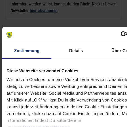
informiert werden willst, kannst du den Rhein-Neckar Löwen
Newsletter
hier abonnieren
.
Post
Alle News anzeigen
previous
newst
navigation
News:
News:
Zustimmung
Details
Über C
Löwen
Wiedersehen
arbeiten
mit
weiter
alten
Diese Webseite verwendet Cookies
am
Bekannten
Wir nutzen Cookies, um eine Vielzahl von Services anzubiet
Feinschliff
stetig zu verbessern sowie Werbung entsprechend Deinen I
auf unserer Website, Social Media und Partnerwebsites anz
Mit Klick auf „OK“ willigst Du in die Verwendung von Cookies
kannst jederzeit Änderungen an deinen Cookie-Einstellungen
vornehmen, klicke dazu auf Cookie-Einstellungen ändern. M
Informationen findest Du außerdem in