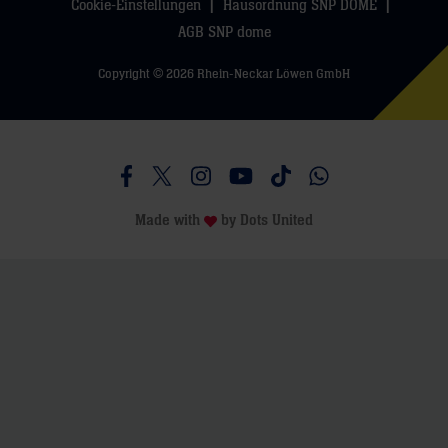
Cookie-Einstellungen
Hausordnung SNP DOME
AGB SNP dome
Copyright © 2026 Rhein-Neckar Löwen GmbH
Besucht uns auf Facebook
Besucht uns auf Twitter
Besucht uns auf Instagram
Besucht uns auf Youtube
Besucht uns auf TikTo
Besucht uns auf 
Made with
by
Dots United